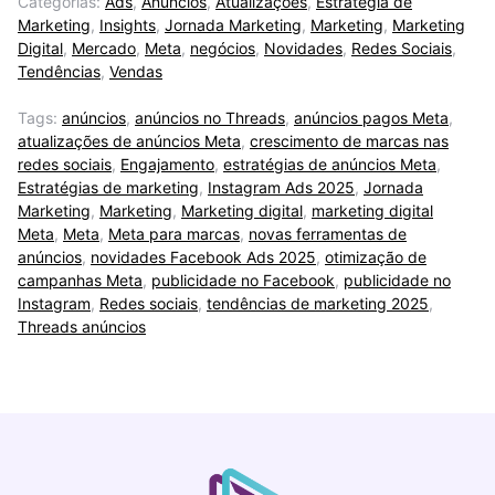
Categorias:
Ads
,
Anúncios
,
Atualizações
,
Estratégia de
Marketing
,
Insights
,
Jornada Marketing
,
Marketing
,
Marketing
Digital
,
Mercado
,
Meta
,
negócios
,
Novidades
,
Redes Sociais
,
Tendências
,
Vendas
Tags:
anúncios
,
anúncios no Threads
,
anúncios pagos Meta
,
atualizações de anúncios Meta
,
crescimento de marcas nas
redes sociais
,
Engajamento
,
estratégias de anúncios Meta
,
Estratégias de marketing
,
Instagram Ads 2025
,
Jornada
Marketing
,
Marketing
,
Marketing digital
,
marketing digital
Meta
,
Meta
,
Meta para marcas
,
novas ferramentas de
anúncios
,
novidades Facebook Ads 2025
,
otimização de
campanhas Meta
,
publicidade no Facebook
,
publicidade no
Instagram
,
Redes sociais
,
tendências de marketing 2025
,
Threads anúncios