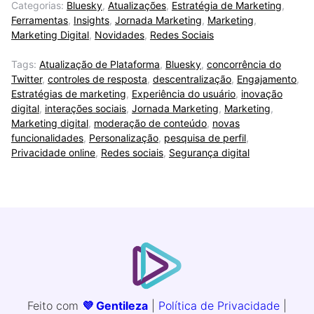
Categorias:
Bluesky
,
Atualizações
,
Estratégia de Marketing
,
Ferramentas
,
Insights
,
Jornada Marketing
,
Marketing
,
Marketing Digital
,
Novidades
,
Redes Sociais
Tags:
Atualização de Plataforma
,
Bluesky
,
concorrência do
Twitter
,
controles de resposta
,
descentralização
,
Engajamento
,
Estratégias de marketing
,
Experiência do usuário
,
inovação
digital
,
interações sociais
,
Jornada Marketing
,
Marketing
,
Marketing digital
,
moderação de conteúdo
,
novas
funcionalidades
,
Personalização
,
pesquisa de perfil
,
Privacidade online
,
Redes sociais
,
Segurança digital
Feito com
💜 Gentileza
|
Política de Privacidade
|