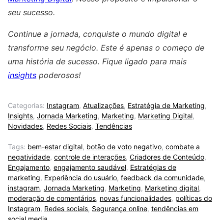
seu sucesso.
Continue a jornada, conquiste o mundo digital e
transforme seu negócio. Este é apenas o começo de
uma história de sucesso. Fique ligado para mais
insights
poderosos!
Categorias:
Instagram
,
Atualizações
,
Estratégia de Marketing
,
Insights
,
Jornada Marketing
,
Marketing
,
Marketing Digital
,
Novidades
,
Redes Sociais
,
Tendências
Tags:
bem-estar digital
,
botão de voto negativo
,
combate a
negatividade
,
controle de interações
,
Criadores de Conteúdo
,
Engajamento
,
engajamento saudável
,
Estratégias de
marketing
,
Experiência do usuário
,
feedback da comunidade
,
instagram
,
Jornada Marketing
,
Marketing
,
Marketing digital
,
moderação de comentários
,
novas funcionalidades
,
políticas do
Instagram
,
Redes sociais
,
Segurança online
,
tendências em
social media.