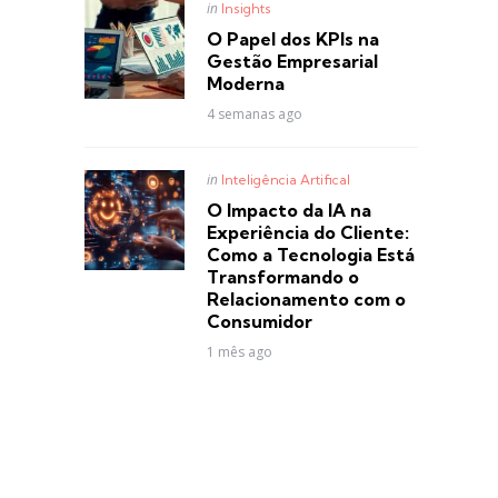
Posted
in
Insights
in
O Papel dos KPIs na
Gestão Empresarial
Moderna
4 semanas ago
Posted
in
Inteligência Artifical
in
O Impacto da IA na
Experiência do Cliente:
Como a Tecnologia Está
Transformando o
Relacionamento com o
Consumidor
1 mês ago