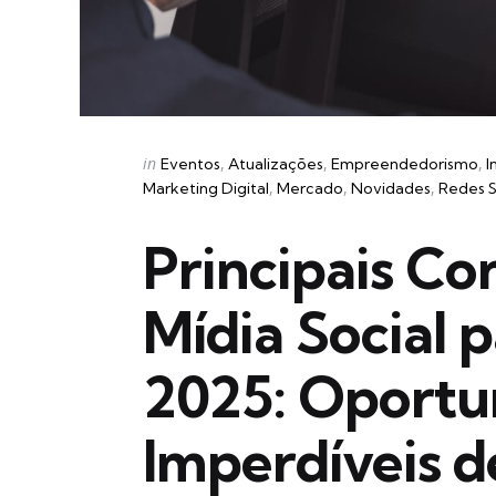
Categories
Posted
in
Eventos
Atualizações
Empreendedorismo
I
in
Marketing Digital
Mercado
Novidades
Redes S
Principais Co
Mídia Social p
2025: Oportu
Imperdíveis 