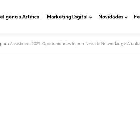
teligência Artifical
Marketing Digital
Novidades
Fe
 para Assistir em 2025: Oportunidades Imperdíveis de Networking e Atuali