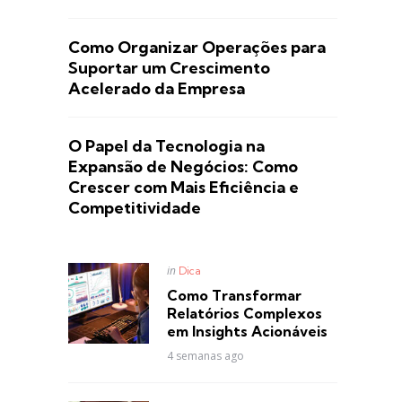
Como Organizar Operações para
Suportar um Crescimento
Acelerado da Empresa
O Papel da Tecnologia na
Expansão de Negócios: Como
Crescer com Mais Eficiência e
Competitividade
Posted
in
Dica
in
Como Transformar
Relatórios Complexos
em Insights Acionáveis
4 semanas ago