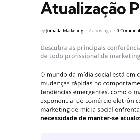
Atualização P
Posted
by
Jornada Marketing
2 anos ago
0 Commen
by
Descubra as principais conferênci
de todo profissional de marketin
O mundo da mídia social está em 
mudanças rápidas no comportamen
tendências emergentes, como o ma
exponencial do comércio eletrônico
marketing de mídia social enfrent
necessidade de manter-se atuali