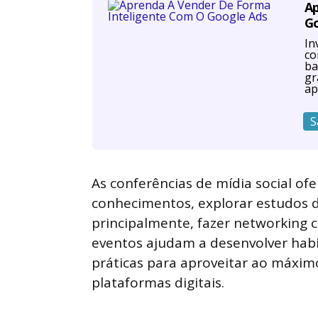
Ap
G
In
co
ba
gr
ap
S
As conferências de mídia social o
conhecimentos, explorar estudos de
principalmente, fazer networking c
eventos ajudam a desenvolver habil
práticas para aproveitar ao máxim
plataformas digitais.