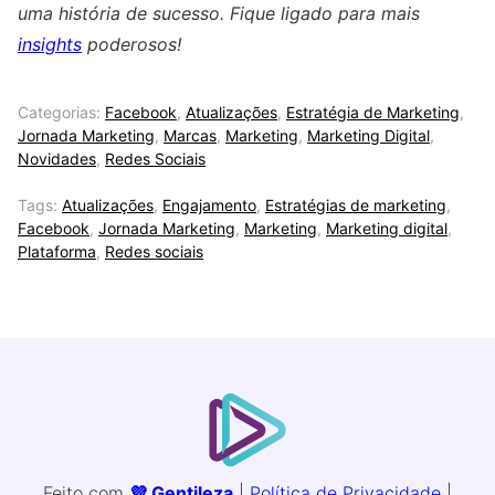
uma história de sucesso. Fique ligado para mais
insights
poderosos!
Categorias:
Facebook
,
Atualizações
,
Estratégia de Marketing
,
Jornada Marketing
,
Marcas
,
Marketing
,
Marketing Digital
,
Novidades
,
Redes Sociais
Tags:
Atualizações
,
Engajamento
,
Estratégias de marketing
,
Facebook
,
Jornada Marketing
,
Marketing
,
Marketing digital
,
Plataforma
,
Redes sociais
Feito com
💜 Gentileza
|
Política de Privacidade
|