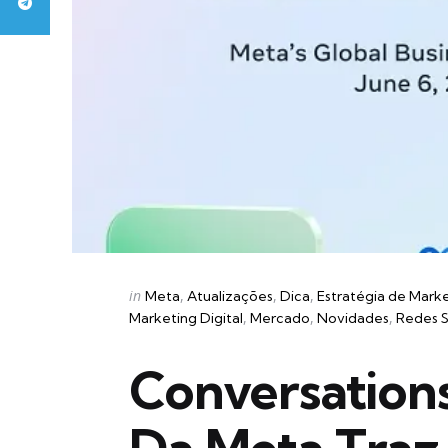
Categories
Posted
in
Meta
Atualizações
Dica
Estratégia de Mark
in
Marketing Digital
Mercado
Novidades
Redes S
Conversation