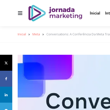
Menu
Inicial
In
Inicial
Meta
Conversations: A Conferência Da Meta Tr