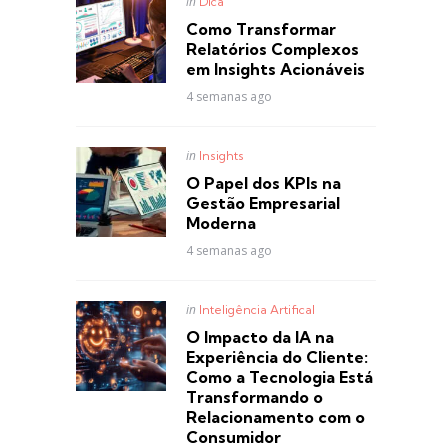
Posted
in
Dica
in
Como Transformar
Relatórios Complexos
em Insights Acionáveis
4 semanas ago
Posted
in
Insights
in
O Papel dos KPIs na
Gestão Empresarial
Moderna
4 semanas ago
Posted
in
Inteligência Artifical
in
O Impacto da IA na
Experiência do Cliente:
Como a Tecnologia Está
Transformando o
Relacionamento com o
Consumidor