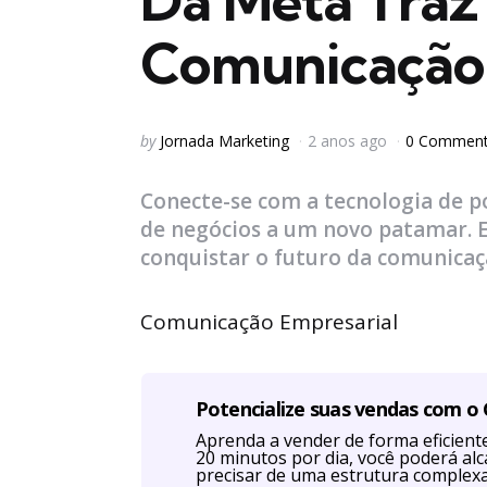
Da Meta Traz
Comunicação 
Posted
by
Jornada Marketing
2 anos ago
0 Commen
by
Conecte-se com a tecnologia de po
de negócios a um novo patamar. E
conquistar o futuro da comunicaçã
Comunicação Empresarial
Potencialize suas vendas com o
Aprenda a vender de forma eficien
20 minutos por dia, você poderá al
precisar de uma estrutura complexa