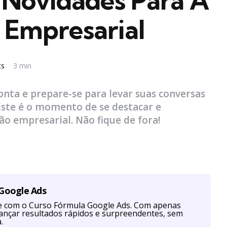
 Novidades Para A
Empresarial
ts
3 min
nta e prepare-se para levar suas conversas
ste é o momento de se destacar e
o empresarial. Não fique de fora!
 Google Ads
te com o Curso Fórmula Google Ads. Com apenas
cançar resultados rápidos e surpreendentes, sem
.