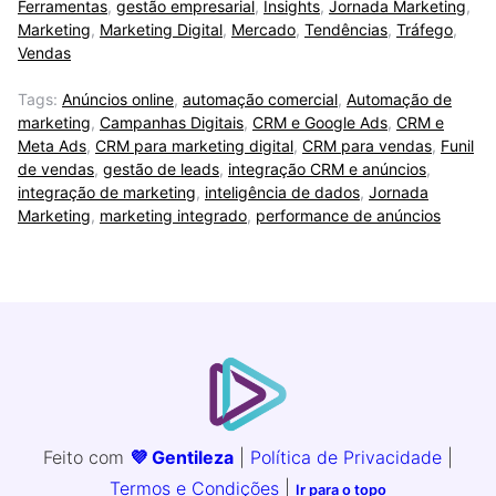
Ferramentas
,
gestão empresarial
,
Insights
,
Jornada Marketing
,
Marketing
,
Marketing Digital
,
Mercado
,
Tendências
,
Tráfego
,
Vendas
Tags:
Anúncios online
,
automação comercial
,
Automação de
marketing
,
Campanhas Digitais
,
CRM e Google Ads
,
CRM e
Meta Ads
,
CRM para marketing digital
,
CRM para vendas
,
Funil
de vendas
,
gestão de leads
,
integração CRM e anúncios
,
integração de marketing
,
inteligência de dados
,
Jornada
Marketing
,
marketing integrado
,
performance de anúncios
Feito com
💜 Gentileza
|
Política de Privacidade
|
Termos e Condições
|
Ir para o topo