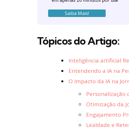
em apenas 20 minutos por dia!
Saiba Mais!
Tópicos do Artigo:
Inteligência artificial
Entendendo a IA na Per
O Impacto da IA na Jo
Personalização 
Otimização da 
Engajamento Pr
Lealdade e Ret