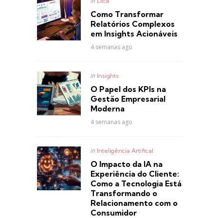
Posted
in
Dica
in
Como Transformar
Relatórios Complexos
em Insights Acionáveis
4 semanas ago
Posted
in
Insights
in
O Papel dos KPIs na
Gestão Empresarial
Moderna
4 semanas ago
Posted
in
Inteligência Artifical
in
O Impacto da IA na
Experiência do Cliente:
Como a Tecnologia Está
Transformando o
Relacionamento com o
Consumidor