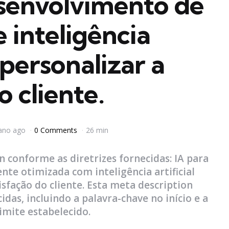
esenvolvimento de
 inteligência
a personalizar a
 cliente.
ano ago
0 Comments
26 min
n conforme as diretrizes fornecidas: IA para
ente otimizada com inteligência artificial
fação do cliente. Esta meta description
idas, incluindo a palavra-chave no início e a
imite estabelecido.