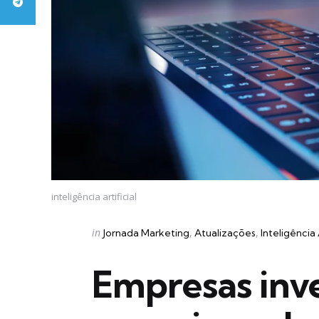
inteligência artificial
Categories
Posted
in
Jornada Marketing
Atualizações
Inteligência 
in
Empresas in