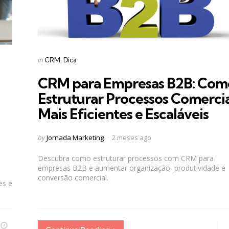
Categories
Posted
in
CRM
Dica
in
CRM para Empresas B2B: Com
Estruturar Processos Comercia
Mais Eficientes e Escaláveis
Posted
by
Jornada Marketing
2 meses ago
by
Descubra como estruturar processos com CRM para
empresas B2B e aumentar organização, produtividade e
conversão comercial.
es e