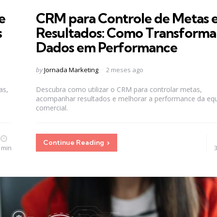
in
e
CRM para Controle de Metas 
s
Resultados: Como Transforma
Dados em Performance
Posted
by
Jornada Marketing
2 meses ago
by
as,
Descubra como utilizar o CRM para controlar metas,
acompanhar resultados e melhorar a performance da eq
comercial.
Continue Reading
 min