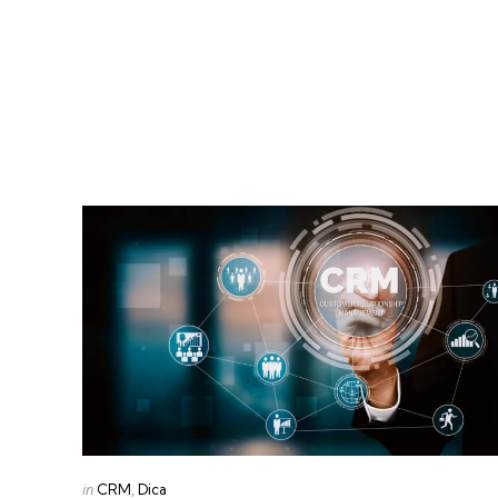
Categories
Posted
in
CRM
Dica