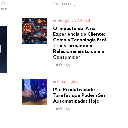
4 semanas ago
4 min
Posted
in
Inteligência Artifical
in
O Impacto da IA na
Experiência do Cliente:
Como a Tecnologia Está
Transformando o
Relacionamento com o
Consumidor
1 mês ago
Posted
in
Atualizações
in
IA e Produtividade:
Tarefas que Podem Ser
Automatizadas Hoje
1 mês ago