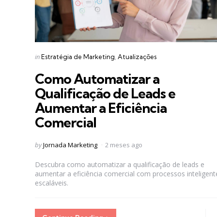
Categories
Posted
in
Estratégia de Marketing
Atualizações
in
Como Automatizar a
Qualificação de Leads e
Aumentar a Eficiência
Comercial
Posted
by
Jornada Marketing
2 meses ago
by
Descubra como automatizar a qualificação de leads e
aumentar a eficiência comercial com processos inteligent
escaláveis.