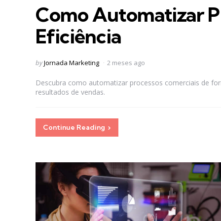
Como Automatizar P
Eficiência
Posted
by
Jornada Marketing
2 meses ago
by
Descubra como automatizar processos comerciais de form
resultados de vendas.
Continue Reading