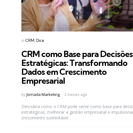
Categories
Posted
in
CRM
Dica
in
CRM como Base para Decisões
Estratégicas: Transformando
Dados em Crescimento
Empresarial
Posted
by
Jornada Marketing
2 meses ago
by
Descubra como o CRM pode servir como base para deci
estratégicas, melhorar a gestão empresarial e impulsiona
crescimento sustentável.