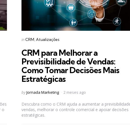
Categories
Posted
in
CRM
Atualizações
in
CRM para Melhorar a
Previsibilidade de Vendas:
Como Tomar Decisões Mais
Estratégicas
Posted
by
Jornada Marketing
2 meses ago
by
sões
Descubra como o CRM ajuda a aumentar a previsibilidad
r o
vendas, melhorar o controle comercial e apoiar decisões
estratégicas.