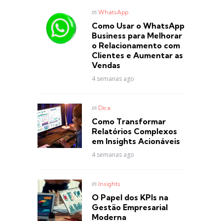
Posted
in
WhatsApp
in
Como Usar o WhatsApp
Business para Melhorar
o Relacionamento com
Clientes e Aumentar as
Vendas
4 semanas ago
Posted
in
Dica
in
Como Transformar
Relatórios Complexos
em Insights Acionáveis
4 semanas ago
Posted
in
Insights
in
O Papel dos KPIs na
Gestão Empresarial
Moderna