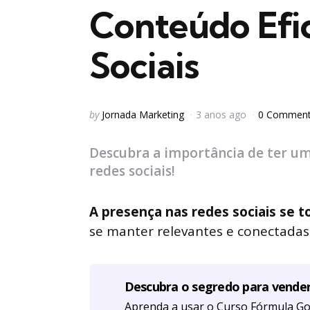
Conteúdo Efi
Sociais
Posted
by
Jornada Marketing
3 anos ago
0 Commen
by
Descubra a importância de ter um
redes sociais!
A presença nas redes sociais se t
se manter relevantes e conectadas
Descubra o segredo para vende
Aprenda a usar o Curso Fórmula Go