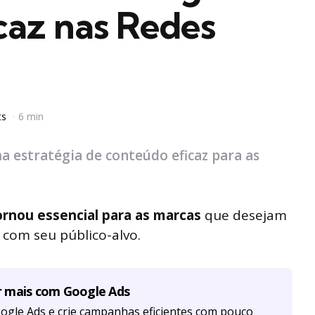
caz nas Redes
ts
6 min
a estratégia de conteúdo eficaz para as
ornou essencial para as marcas
que desejam
 com seu público-alvo.
r mais com Google Ads
ogle Ads e crie campanhas eficientes com pouco