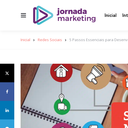
Menu
Inicial
In
Inicial
Redes Sociais
5 Passos Essenciais para Desenv