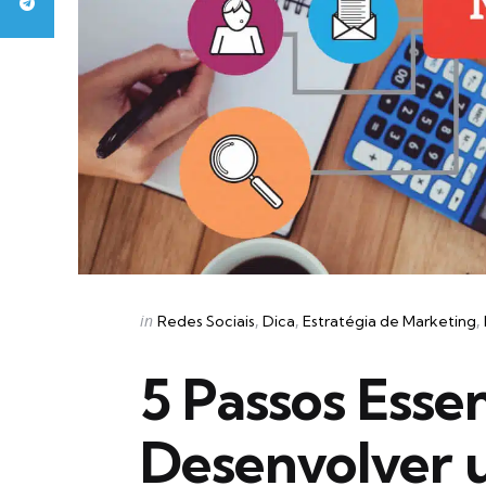
Categories
Posted
in
Redes Sociais
Dica
Estratégia de Marketing
in
5 Passos Essen
Desenvolver 