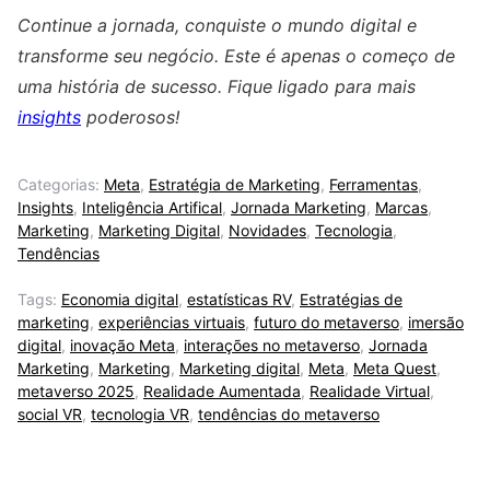
Continue a jornada, conquiste o mundo digital e
transforme seu negócio. Este é apenas o começo de
uma história de sucesso. Fique ligado para mais
insights
poderosos!
Categorias:
Meta
,
Estratégia de Marketing
,
Ferramentas
,
Insights
,
Inteligência Artifical
,
Jornada Marketing
,
Marcas
,
Marketing
,
Marketing Digital
,
Novidades
,
Tecnologia
,
Tendências
Tags:
Economia digital
,
estatísticas RV
,
Estratégias de
marketing
,
experiências virtuais
,
futuro do metaverso
,
imersão
digital
,
inovação Meta
,
interações no metaverso
,
Jornada
Marketing
,
Marketing
,
Marketing digital
,
Meta
,
Meta Quest
,
metaverso 2025
,
Realidade Aumentada
,
Realidade Virtual
,
social VR
,
tecnologia VR
,
tendências do metaverso