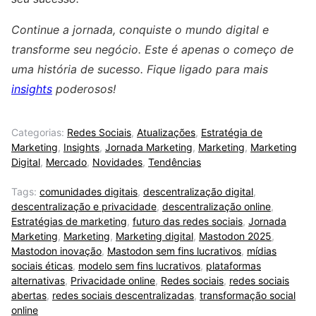
Continue a jornada, conquiste o mundo digital e
transforme seu negócio. Este é apenas o começo de
uma história de sucesso. Fique ligado para mais
insights
poderosos!
Categorias:
Redes Sociais
,
Atualizações
,
Estratégia de
Marketing
,
Insights
,
Jornada Marketing
,
Marketing
,
Marketing
Digital
,
Mercado
,
Novidades
,
Tendências
Tags:
comunidades digitais
,
descentralização digital
,
descentralização e privacidade
,
descentralização online
,
Estratégias de marketing
,
futuro das redes sociais
,
Jornada
Marketing
,
Marketing
,
Marketing digital
,
Mastodon 2025
,
Mastodon inovação
,
Mastodon sem fins lucrativos
,
mídias
sociais éticas
,
modelo sem fins lucrativos
,
plataformas
alternativas
,
Privacidade online
,
Redes sociais
,
redes sociais
abertas
,
redes sociais descentralizadas
,
transformação social
online