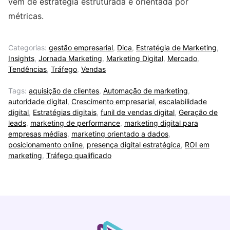
vem de estratégia estruturada e orientada por
métricas.
Categorias:
gestão empresarial
,
Dica
,
Estratégia de Marketing
,
Insights
,
Jornada Marketing
,
Marketing Digital
,
Mercado
,
Tendências
,
Tráfego
,
Vendas
Tags:
aquisição de clientes
,
Automação de marketing
,
autoridade digital
,
Crescimento empresarial
,
escalabilidade
digital
,
Estratégias digitais
,
funil de vendas digital
,
Geração de
leads
,
marketing de performance
,
marketing digital para
empresas médias
,
marketing orientado a dados
,
posicionamento online
,
presença digital estratégica
,
ROI em
marketing
,
Tráfego qualificado