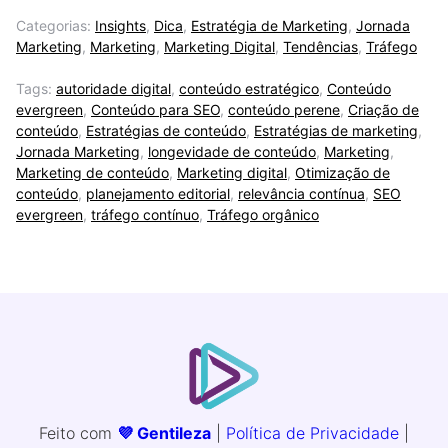
Categorias:
Insights
,
Dica
,
Estratégia de Marketing
,
Jornada
Marketing
,
Marketing
,
Marketing Digital
,
Tendências
,
Tráfego
Tags:
autoridade digital
,
conteúdo estratégico
,
Conteúdo
evergreen
,
Conteúdo para SEO
,
conteúdo perene
,
Criação de
conteúdo
,
Estratégias de conteúdo
,
Estratégias de marketing
,
Jornada Marketing
,
longevidade de conteúdo
,
Marketing
,
Marketing de conteúdo
,
Marketing digital
,
Otimização de
conteúdo
,
planejamento editorial
,
relevância contínua
,
SEO
evergreen
,
tráfego contínuo
,
Tráfego orgânico
Feito com
💜 Gentileza
|
Política de Privacidade
|