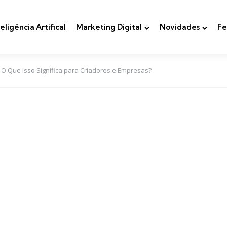
teligência Artifical
Marketing Digital
Novidades
Fe
O Que Isso Significa para Criadores e Empresas?