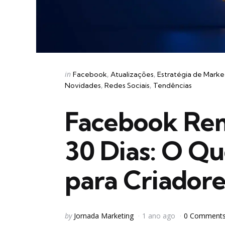
Categories
Posted
in
Facebook
Atualizações
Estratégia de Marke
in
Novidades
Redes Sociais
Tendências
Facebook Rem
30 Dias: O Que
para Criadore
Posted
by
Jornada Marketing
1 ano ago
0 Comment