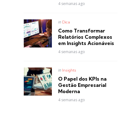
4 semanas ago
Posted
in
Dica
in
Como Transformar
Relatórios Complexos
em Insights Acionáveis
4 semanas ago
Posted
in
Insights
in
O Papel dos KPIs na
Gestão Empresarial
Moderna
4 semanas ago