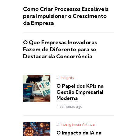
Como Criar Processos Escaláveis
para Impulsionar o Crescimento
da Empresa
O Que Empresas Inovadoras
Fazem de Diferente para se
Destacar da Concorrência
Posted
in
Insights
in
O Papel dos KPIs na
Gestão Empresarial
Moderna
4 semanas ago
Posted
in
Inteligência Artifical
in
O Impacto da IA na