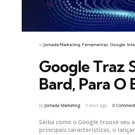
Categories
Posted
in
Jornada Marketing
Ferramentas
Google
Inte
in
Google Traz S
Bard, Para O B
Posted
by
Jornada Marketing
3 anos ago
0 Commen
by
Saiba como o Google trouxe seu as
principais características, o lan