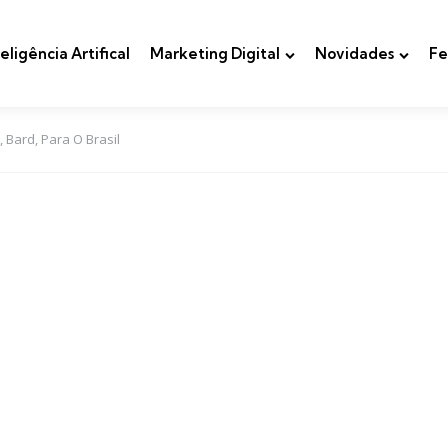
teligência Artifical
Marketing Digital
Novidades
Fe
 Bard, Para O Brasil