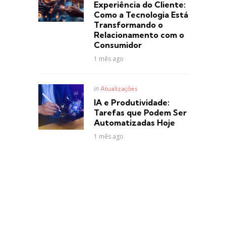
Experiência do Cliente:
Como a Tecnologia Está
Transformando o
Relacionamento com o
Consumidor
1 mês ago
Posted
in
Atualizações
in
IA e Produtividade:
Tarefas que Podem Ser
Automatizadas Hoje
1 mês ago