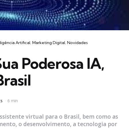
ligência Artifical
Marketing Digital
Novidades
ua Poderosa IA,
rasil
ts
6 min
sistente virtual para o Brasil, bem como as
çamento, o desenvolvimento, a tecnologia por