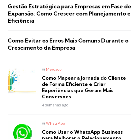
Gestão Estratégica para Empresas em Fase de
Expansão: Como Crescer com Planejamento e
Eficiência
Como Evitar os Erros Mais Comuns Durante o
Crescimento da Empresa
Posted
in
Mercado
in
Como Mapear a Jornada do Cliente
de Forma Eficiente e Criar
Experiências que Geram Mais
Conversões
4 semanas ago
Posted
in
WhatsApp
in
Como Usar o WhatsApp Business
para Melhorar o Relacionamento