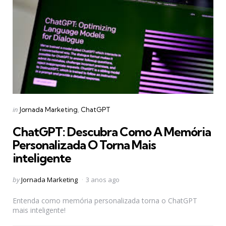
Categories
Posted
in
Jornada Marketing
ChatGPT
in
ChatGPT: Descubra Como A Memória
Personalizada O Torna Mais
inteligente
Posted
by
Jornada Marketing
3 anos ago
by
Entenda como memória personalizada torna o ChatGPT
mais inteligente!