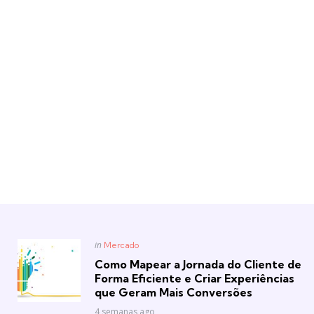
Posted
in
Mercado
in
Como Mapear a Jornada do Cliente de
Forma Eficiente e Criar Experiências
que Geram Mais Conversões
4 semanas ago