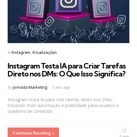
Categories
Posted
in
Instagram
Atualizações
in
Instagram Testa IA para Criar Tarefas
Direto nos DMs: O Que Isso Significa?
Posted
by
Jornada Marketing
1 ano ago
by
Instagram testa IA para criar tarefas direto nos DMs,
trazendo mais automação e praticidade para usuários e
criadores de conteúdo.
Continue Reading
5 min