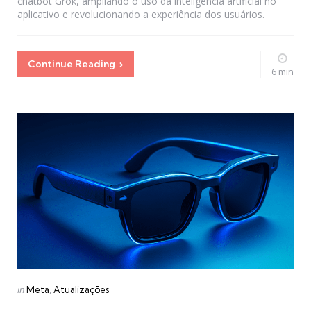
chatbot Grok, ampliando o uso da inteligência artificial no
aplicativo e revolucionando a experiência dos usuários.
Continue Reading
6 min
Categories
Posted
in
Meta
Atualizações
in