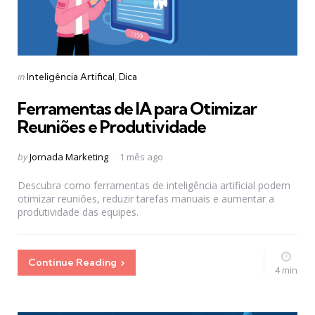
Categories
Posted
in
Inteligência Artifical
Dica
in
Ferramentas de IA para Otimizar
Reuniões e Produtividade
Posted
by
Jornada Marketing
1 mês ago
by
Descubra como ferramentas de inteligência artificial podem
otimizar reuniões, reduzir tarefas manuais e aumentar a
produtividade das equipes.
Continue Reading
4 min