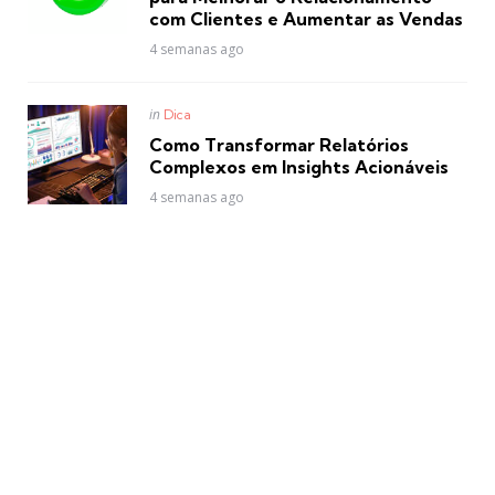
com Clientes e Aumentar as Vendas
4 semanas ago
Posted
in
Dica
in
Como Transformar Relatórios
Complexos em Insights Acionáveis
4 semanas ago