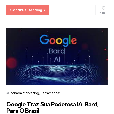
Continue Reading
6 min
Categories
Posted
in
Jornada Marketing
Ferramentas
in
Google Traz Sua Poderosa IA, Bard,
Para O Brasil