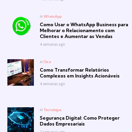
Posted
in
WhatsApp
in
Como Usar o WhatsApp Business para
Melhorar o Relacionamento com
Clientes e Aumentar as Vendas
4 semanas ago
Posted
in
Dica
in
Como Transformar Relatórios
Complexos em Insights Acionáveis
4 semanas ago
Posted
in
Tecnologia
in
Segurança Digital: Como Proteger
Dados Empresariais
2 semanas ago