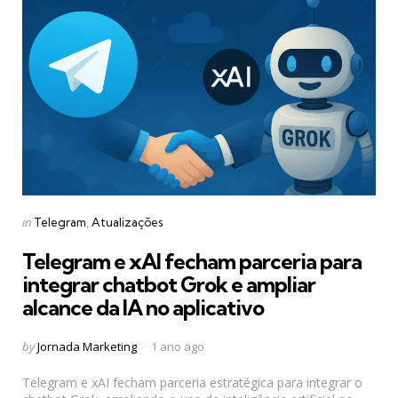
Categories
Posted
in
Telegram
Atualizações
in
Telegram e xAI fecham parceria para
integrar chatbot Grok e ampliar
alcance da IA no aplicativo
Posted
by
Jornada Marketing
1 ano ago
by
Telegram e xAI fecham parceria estratégica para integrar o