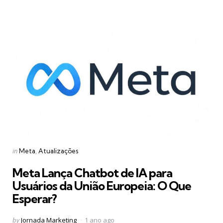
Categories
Posted
in
Meta
Atualizações
in
Meta Lança Chatbot de IA para
Usuários da União Europeia: O Que
Esperar?
Posted
by
Jornada Marketing
1 ano ago