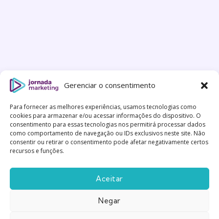
Gerenciar o consentimento
Para fornecer as melhores experiências, usamos tecnologias como
cookies para armazenar e/ou acessar informações do dispositivo. O
consentimento para essas tecnologias nos permitirá processar dados
como comportamento de navegação ou IDs exclusivos neste site. Não
consentir ou retirar o consentimento pode afetar negativamente certos
recursos e funções.
Aceitar
Negar
Feito com
Gentileza
|
Política de Privacidade
|
Termos
e Condições