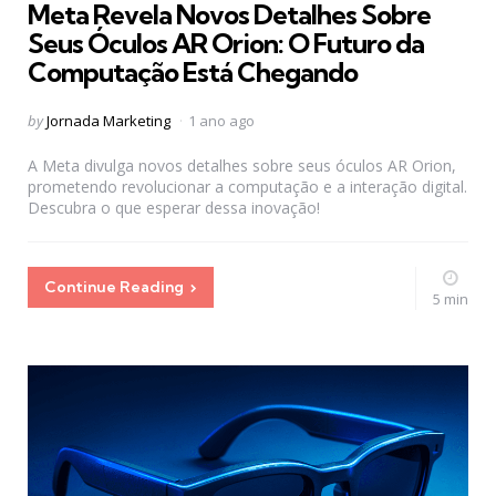
Meta Revela Novos Detalhes Sobre
Seus Óculos AR Orion: O Futuro da
Computação Está Chegando
Posted
by
Jornada Marketing
1 ano ago
by
A Meta divulga novos detalhes sobre seus óculos AR Orion,
prometendo revolucionar a computação e a interação digital.
Descubra o que esperar dessa inovação!
Continue Reading
5 min