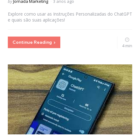
Posted
by
Jornada Marketing
3 anos ago
by
Explore como usar as Instruções Personalizadas do ChatGPT
e quais são suas aplicações!
Continue Reading
4 min