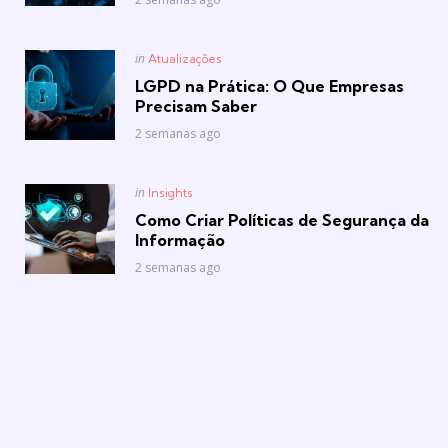
Posted
in
Atualizações
in
LGPD na Prática: O Que Empresas
Precisam Saber
2 semanas ago
Posted
in
Insights
in
Como Criar Políticas de Segurança da
Informação
2 semanas ago