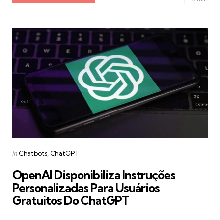
Categories
Posted
in
Chatbots
ChatGPT
in
OpenAI Disponibiliza Instruções
Personalizadas Para Usuários
Gratuitos Do ChatGPT