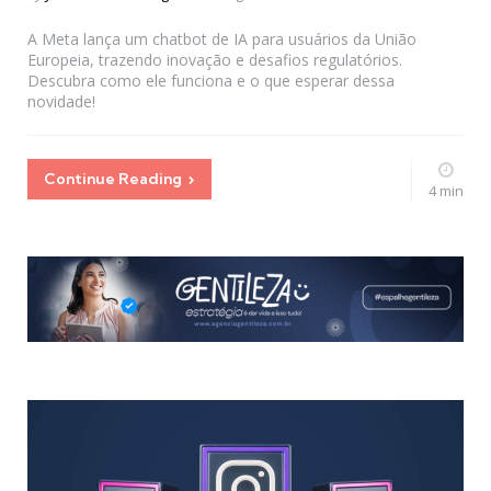
by
A Meta lança um chatbot de IA para usuários da União
Europeia, trazendo inovação e desafios regulatórios.
Descubra como ele funciona e o que esperar dessa
novidade!
Continue Reading
4 min