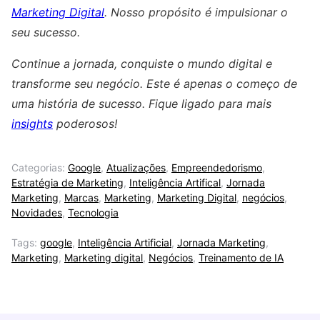
Marketing Digital
. Nosso propósito é impulsionar o
seu sucesso.
Continue a jornada, conquiste o mundo digital e
transforme seu negócio. Este é apenas o começo de
uma história de sucesso. Fique ligado para mais
insights
poderosos!
Categorias:
Google
,
Atualizações
,
Empreendedorismo
,
Estratégia de Marketing
,
Inteligência Artifical
,
Jornada
Marketing
,
Marcas
,
Marketing
,
Marketing Digital
,
negócios
,
Novidades
,
Tecnologia
Tags:
google
,
Inteligência Artificial
,
Jornada Marketing
,
Marketing
,
Marketing digital
,
Negócios
,
Treinamento de IA