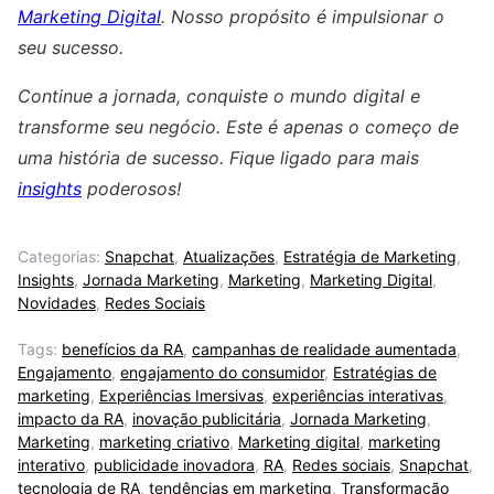
Marketing Digital
. Nosso propósito é impulsionar o
seu sucesso.
Continue a jornada, conquiste o mundo digital e
transforme seu negócio. Este é apenas o começo de
uma história de sucesso. Fique ligado para mais
insights
poderosos!
Categorias:
Snapchat
,
Atualizações
,
Estratégia de Marketing
,
Insights
,
Jornada Marketing
,
Marketing
,
Marketing Digital
,
Novidades
,
Redes Sociais
Tags:
benefícios da RA
,
campanhas de realidade aumentada
,
Engajamento
,
engajamento do consumidor
,
Estratégias de
marketing
,
Experiências Imersivas
,
experiências interativas
,
impacto da RA
,
inovação publicitária
,
Jornada Marketing
,
Marketing
,
marketing criativo
,
Marketing digital
,
marketing
interativo
,
publicidade inovadora
,
RA
,
Redes sociais
,
Snapchat
,
tecnologia de RA
,
tendências em marketing
,
Transformação