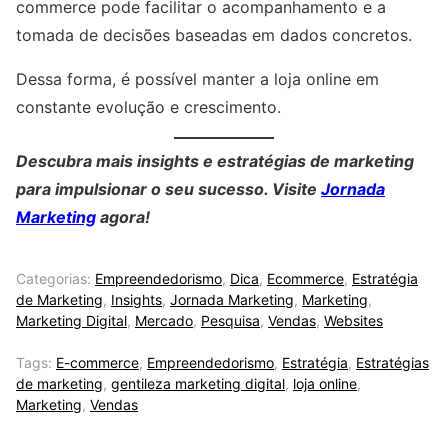
commerce pode facilitar o acompanhamento e a
tomada de decisões baseadas em dados concretos.
Dessa forma, é possível manter a loja online em
constante evolução e crescimento.
Descubra mais insights e estratégias de marketing
para impulsionar o seu sucesso. Visite
Jornada
Marketing
agora!
Categorias:
Empreendedorismo
,
Dica
,
Ecommerce
,
Estratégia
de Marketing
,
Insights
,
Jornada Marketing
,
Marketing
,
Marketing Digital
,
Mercado
,
Pesquisa
,
Vendas
,
Websites
Tags:
E-commerce
,
Empreendedorismo
,
Estratégia
,
Estratégias
de marketing
,
gentileza marketing digital
,
loja online
,
Marketing
,
Vendas