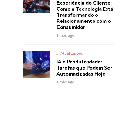
Experiência do Cliente:
Como a Tecnologia Está
Transformando o
Relacionamento com o
Consumidor
1 mês ago
Posted
in
Atualizações
in
IA e Produtividade:
Tarefas que Podem Ser
Automatizadas Hoje
1 mês ago