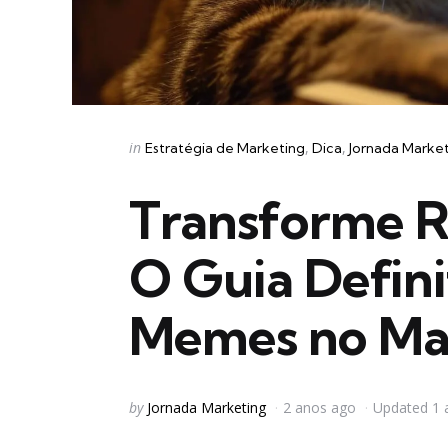
Categories
Posted
in
Estratégia de Marketing
Dica
Jornada Marke
in
Transforme R
O Guia Defini
Memes no Mar
Posted
by
Jornada Marketing
2 anos ago
Updated
1 
by