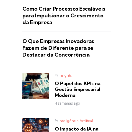
Como Criar Processos Escaláveis
para Impulsionar o Crescimento
da Empresa
O Que Empresas Inovadoras
Fazem de Diferente para se
Destacar da Concorrência
Posted
in
Insights
in
O Papel dos KPIs na
Gestão Empresarial
Moderna
4 semanas ago
Posted
in
Inteligência Artifical
in
O Impacto da IA na