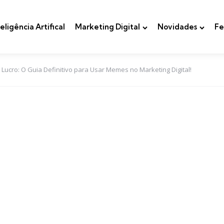
teligência Artifical
Marketing Digital
Novidades
Fe
ucro: O Guia Definitivo para Usar Memes no Marketing Digital!