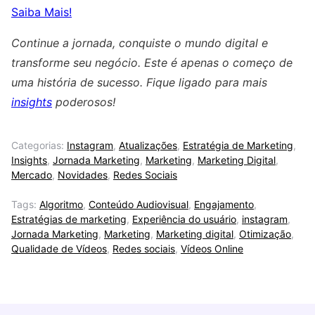
Saiba Mais!
Continue a jornada, conquiste o mundo digital e
transforme seu negócio. Este é apenas o começo de
uma história de sucesso. Fique ligado para mais
insights
poderosos!
Categorias:
Instagram
,
Atualizações
,
Estratégia de Marketing
,
Insights
,
Jornada Marketing
,
Marketing
,
Marketing Digital
,
Mercado
,
Novidades
,
Redes Sociais
Tags:
Algoritmo
,
Conteúdo Audiovisual
,
Engajamento
,
Estratégias de marketing
,
Experiência do usuário
,
instagram
,
Jornada Marketing
,
Marketing
,
Marketing digital
,
Otimização
,
Qualidade de Vídeos
,
Redes sociais
,
Vídeos Online