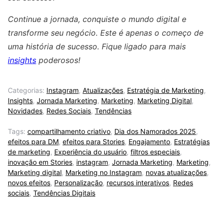
Continue a jornada, conquiste o mundo digital e
transforme seu negócio. Este é apenas o começo de
uma história de sucesso. Fique ligado para mais
insights
poderosos!
Categorias:
Instagram
,
Atualizações
,
Estratégia de Marketing
,
Insights
,
Jornada Marketing
,
Marketing
,
Marketing Digital
,
Novidades
,
Redes Sociais
,
Tendências
Tags:
compartilhamento criativo
,
Dia dos Namorados 2025
,
efeitos para DM
,
efeitos para Stories
,
Engajamento
,
Estratégias
de marketing
,
Experiência do usuário
,
filtros especiais
,
inovação em Stories
,
instagram
,
Jornada Marketing
,
Marketing
,
Marketing digital
,
Marketing no Instagram
,
novas atualizações
,
novos efeitos
,
Personalização
,
recursos interativos
,
Redes
sociais
,
Tendências Digitais