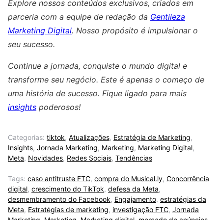
Explore nossos conteúdos exclusivos, criados em
parceria com a equipe de redação da
Gentileza
Marketing Digital
. Nosso propósito é impulsionar o
seu sucesso.
Continue a jornada, conquiste o mundo digital e
transforme seu negócio. Este é apenas o começo de
uma história de sucesso. Fique ligado para mais
insights
poderosos!
Categorias:
tiktok
,
Atualizações
,
Estratégia de Marketing
,
Insights
,
Jornada Marketing
,
Marketing
,
Marketing Digital
,
Meta
,
Novidades
,
Redes Sociais
,
Tendências
Tags:
caso antitruste FTC
,
compra do Musical.ly
,
Concorrência
digital
,
crescimento do TikTok
,
defesa da Meta
,
desmembramento do Facebook
,
Engajamento
,
estratégias da
Meta
,
Estratégias de marketing
,
investigação FTC
,
Jornada
Marketing
,
Marketing
,
Marketing digital
,
mercado de anúncios