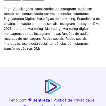
Tags:
Atualizações
,
Atualizações do Instagram
,
áudio em
tempo real
,
comunicação por voz
,
conexão instantânea
,
Engajamento Digital
,
Estratégias de marketing
,
Experiência do
usuário
,
inovação em redes sociais
,
instagram
,
Instagram DMs
2025
,
Jornada Marketing
,
Marketing
,
Marketing digital
,
mensagens diretas Instagram
,
novas funções de áudio
,
recursos de mensagens
,
Redes sociais
,
Redes sociais
interativas
,
tecnologia social
,
tendências do Instagram
,
transformação nas DMs
Feito com
💜 Gentileza
|
Política de Privacidade
|