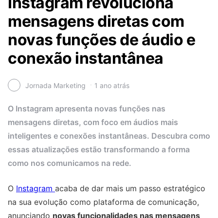
Instagram revoluciona
mensagens diretas com
novas funções de áudio e
conexão instantânea
Jornada Marketing
1 ano atrás
O Instagram apresenta novas funções nas
mensagens diretas, com foco em áudios mais
inteligentes e conexões instantâneas. Descubra como
essas atualizações estão transformando a forma
como nos comunicamos na rede.
O
Instagram
acaba de dar mais um passo estratégico
na sua evolução como plataforma de comunicação,
anunciando
novas funcionalidades nas mensagens