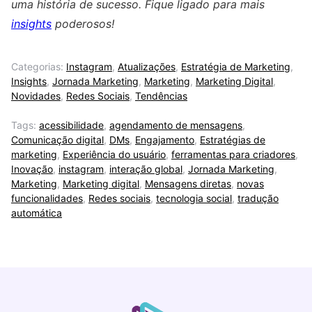
uma história de sucesso. Fique ligado para mais
insights
poderosos!
Categorias:
Instagram
,
Atualizações
,
Estratégia de Marketing
,
Insights
,
Jornada Marketing
,
Marketing
,
Marketing Digital
,
Novidades
,
Redes Sociais
,
Tendências
Tags:
acessibilidade
,
agendamento de mensagens
,
Comunicação digital
,
DMs
,
Engajamento
,
Estratégias de
marketing
,
Experiência do usuário
,
ferramentas para criadores
,
Inovação
,
instagram
,
interação global
,
Jornada Marketing
,
Marketing
,
Marketing digital
,
Mensagens diretas
,
novas
funcionalidades
,
Redes sociais
,
tecnologia social
,
tradução
automática