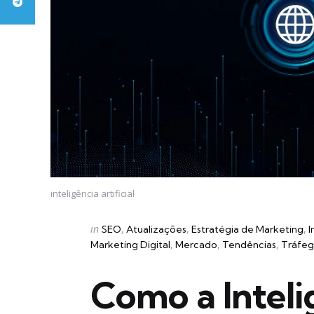
inteligência artificial
Categories
Posted
in
SEO
Atualizações
Estratégia de Marketing
I
in
Marketing Digital
Mercado
Tendências
Tráfe
Como a Intelig