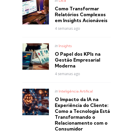
Posted
in
Dica
in
Como Transformar
Relatórios Complexos
em Insights Acionáveis
4 semanas ago
Posted
in
Insights
in
O Papel dos KPIs na
Gestão Empresarial
Moderna
4 semanas ago
Posted
in
Inteligência Artifical
in
O Impacto da IA na
Experiência do Cliente:
Como a Tecnologia Está
Transformando o
Relacionamento com o
Consumidor