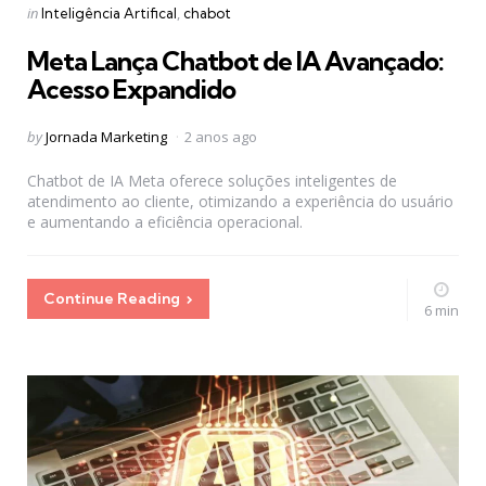
Categories
Posted
in
Inteligência Artifical
chabot
in
Meta Lança Chatbot de IA Avançado:
Acesso Expandido
Posted
by
Jornada Marketing
2 anos ago
by
Chatbot de IA Meta oferece soluções inteligentes de
atendimento ao cliente, otimizando a experiência do usuário
e aumentando a eficiência operacional.
Continue Reading
6 min