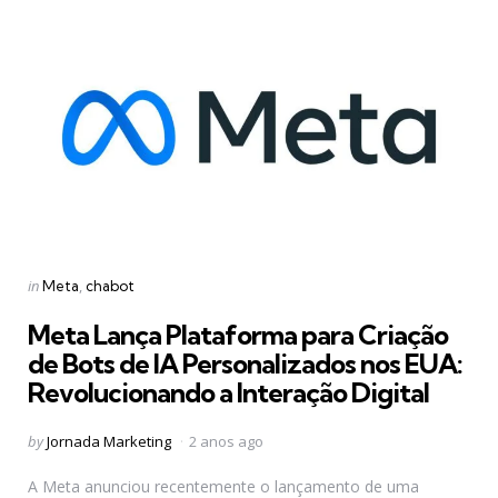
Categories
Posted
in
Meta
chabot
in
Meta Lança Plataforma para Criação
de Bots de IA Personalizados nos EUA:
Revolucionando a Interação Digital
Posted
by
Jornada Marketing
2 anos ago
by
A Meta anunciou recentemente o lançamento de uma