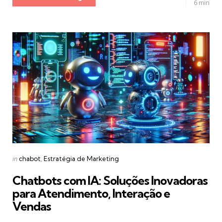
6 min
Categories
Posted
in
chabot
Estratégia de Marketing
in
Chatbots com IA: Soluções Inovadoras
para Atendimento, Interação e
Vendas