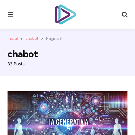
Menu
Se
Inicial
chabot
Página 3
chabot
33 Posts