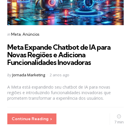
Categories
Posted
in
Meta
Anúncios
in
Meta Expande Chatbot de IA para
Novas Regiões e Adiciona
Funcionalidades Inovadoras
Posted
by
Jornada Marketing
2 anos ago
by
A Meta está expandindo seu chatbot de IA para novas
regiões e introduzindo funcionalidades inovadoras que
prometem transformar a experiência dos usuários.
Continue Reading
7 min