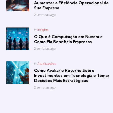
Aumentar a Eficiência Operacional da
Sua Empresa
2 semanas ago
Posted
in
Insights
in
O Que é Computação em Nuvem e
Como Ela Beneficia Empresas
2 semanas ago
Posted
in
Atualizações
in
Como Avaliar o Retorno Sobre
Investimentos em Tecnologia e Tomar
Decisões Mais Estratégicas
2 semanas ago