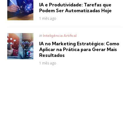
in
IA e Produtividade: Tarefas que
Podem Ser Automatizadas Hoje
1 mês ago
Posted
in
Inteligência Artifical
in
IA no Marketing Estratégico: Como
Aplicar na Prática para Gerar Mais
Resultados
1 mês ago