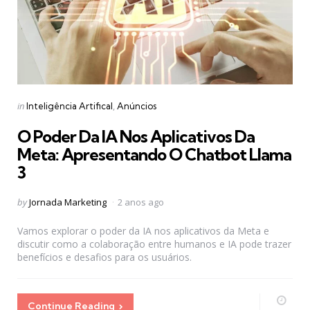
Categories
Posted
in
Inteligência Artifical
Anúncios
in
O Poder Da IA Nos Aplicativos Da
Meta: Apresentando O Chatbot Llama
3
Posted
by
Jornada Marketing
2 anos ago
by
Vamos explorar o poder da IA nos aplicativos da Meta e
discutir como a colaboração entre humanos e IA pode trazer
benefícios e desafios para os usuários.
Continue Reading