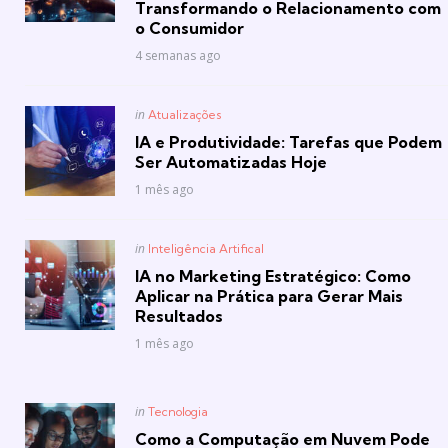
Transformando o Relacionamento com
o Consumidor
4 semanas ago
Posted
in
Atualizações
in
IA e Produtividade: Tarefas que Podem
Ser Automatizadas Hoje
1 mês ago
Posted
in
Inteligência Artifical
in
IA no Marketing Estratégico: Como
Aplicar na Prática para Gerar Mais
Resultados
1 mês ago
Posted
in
Tecnologia
in
Como a Computação em Nuvem Pode