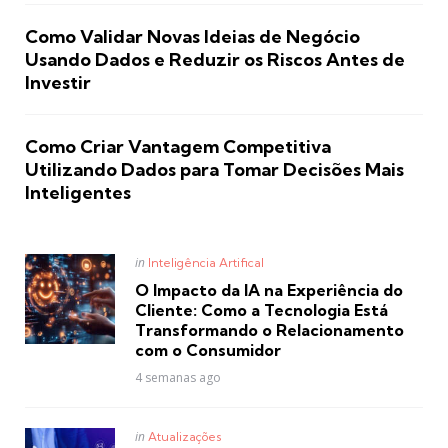
Como Validar Novas Ideias de Negócio
Usando Dados e Reduzir os Riscos Antes de
Investir
Como Criar Vantagem Competitiva
Utilizando Dados para Tomar Decisões Mais
Inteligentes
Posted
in
Inteligência Artifical
in
O Impacto da IA na Experiência do
Cliente: Como a Tecnologia Está
Transformando o Relacionamento
com o Consumidor
4 semanas ago
Posted
in
Atualizações