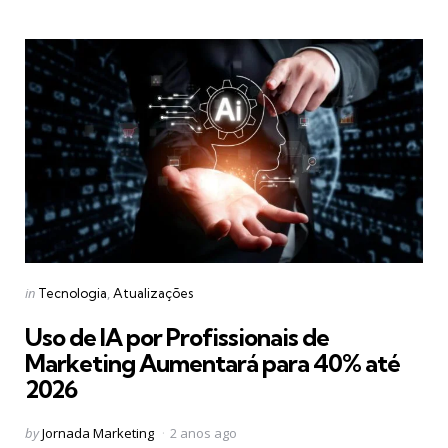
Categories
Posted
in
Tecnologia
Atualizações
in
Uso de IA por Profissionais de
Marketing Aumentará para 40% até
2026
Posted
by
Jornada Marketing
2 anos ago