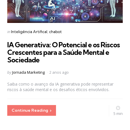
Categories
Posted
in
Inteligência Artifical
chabot
in
IA Generativa: O Potencial e os Riscos
Crescentes para a Saúde Mental e
Sociedade
Posted
by
Jornada Marketing
2 anos ago
by
Saiba como o avanço da IA generativa pode representar
riscos à saúde mental e os desafios éticos envolvidos.
Continue Reading
5 min