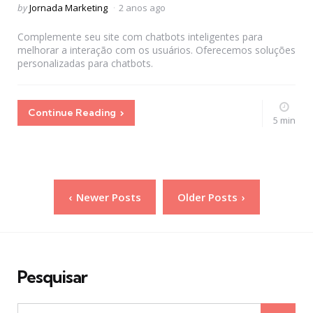
Posted
by
Jornada Marketing
2 anos ago
by
Complemente seu site com chatbots inteligentes para
melhorar a interação com os usuários. Oferecemos soluções
personalizadas para chatbots.
Continue Reading
5 min
Paginação
Newer Posts
Older Posts
de
posts
Pesquisar