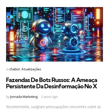
Categories
Posted
in
chabot
Atualizações
in
Fazendas De Bots Russos: A Ameaça
Persistente Da Desinformação No X
Posted
by
Jornada Marketing
2 anos ago
by
Recentemente, surgiram preocupações crescentes sobre as