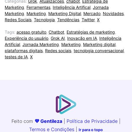
Categorias:
Grok
,
Atualizações
,
chabot
,
Estratégia de
Marketing
,
Ferramentas
,
Inteligência Artifical
,
Jornada
Marketing
,
Marketing
,
Marketing Digital
,
Mercado
,
Novidades
,
Redes Sociais
,
Tecnologia
,
Tendências
,
Twitter
,
X
Tags:
acesso gratuito
,
Chatbot
,
Estratégias de marketing
,
Experiência do usuário
,
Grok AI
,
Inovação em IA
,
Inteligência
Artificial
,
Jornada Marketing
,
Marketing
,
Marketing digital
,
plataformas digitais
,
Redes sociais
,
tecnologia conversacional
,
testes de IA
,
X
Feito com
💜 Gentileza
|
Política de Privacidade
|
Termos e Condições
|
Ir para o topo