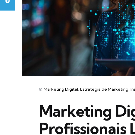
Categories
Posted
in
Marketing Digital
Estratégia de Marketing
In
in
Marketing Dig
Profissionais