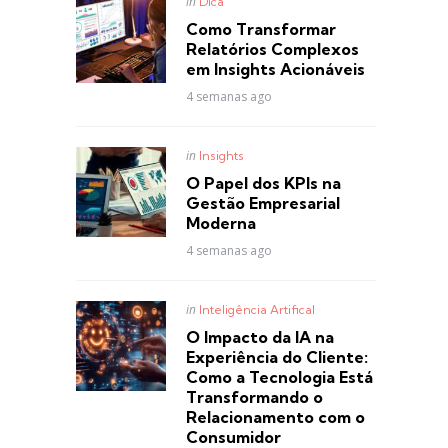
Posted
in
Dica
in
Como Transformar
Relatórios Complexos
em Insights Acionáveis
4 semanas ago
Posted
in
Insights
in
O Papel dos KPIs na
Gestão Empresarial
Moderna
4 semanas ago
Posted
in
Inteligência Artifical
in
O Impacto da IA na
Experiência do Cliente:
Como a Tecnologia Está
Transformando o
Relacionamento com o
Consumidor