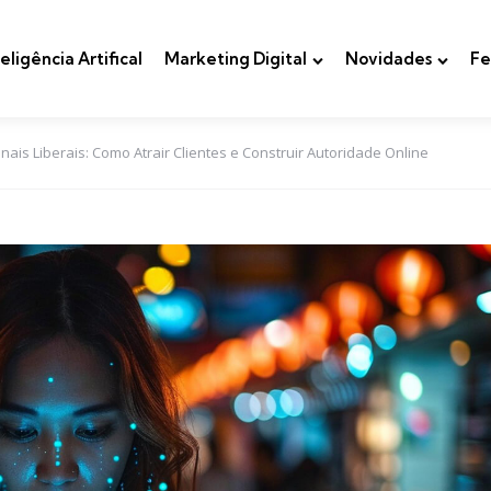
teligência Artifical
Marketing Digital
Novidades
Fe
onais Liberais: Como Atrair Clientes e Construir Autoridade Online