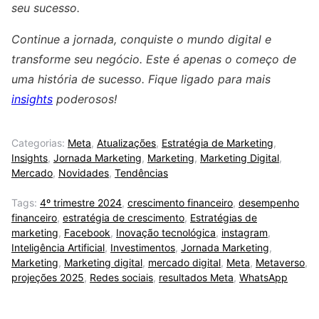
seu sucesso.
Continue a jornada, conquiste o mundo digital e
transforme seu negócio. Este é apenas o começo de
uma história de sucesso. Fique ligado para mais
insights
poderosos!
Categorias:
Meta
,
Atualizações
,
Estratégia de Marketing
,
Insights
,
Jornada Marketing
,
Marketing
,
Marketing Digital
,
Mercado
,
Novidades
,
Tendências
Tags:
4º trimestre 2024
,
crescimento financeiro
,
desempenho
financeiro
,
estratégia de crescimento
,
Estratégias de
marketing
,
Facebook
,
Inovação tecnológica
,
instagram
,
Inteligência Artificial
,
Investimentos
,
Jornada Marketing
,
Marketing
,
Marketing digital
,
mercado digital
,
Meta
,
Metaverso
,
projeções 2025
,
Redes sociais
,
resultados Meta
,
WhatsApp