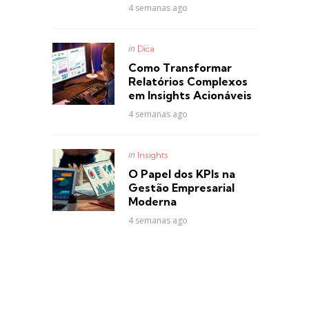
4 semanas ago
Posted
in
Dica
in
Como Transformar
Relatórios Complexos
em Insights Acionáveis
4 semanas ago
Posted
in
Insights
in
O Papel dos KPIs na
Gestão Empresarial
Moderna
4 semanas ago