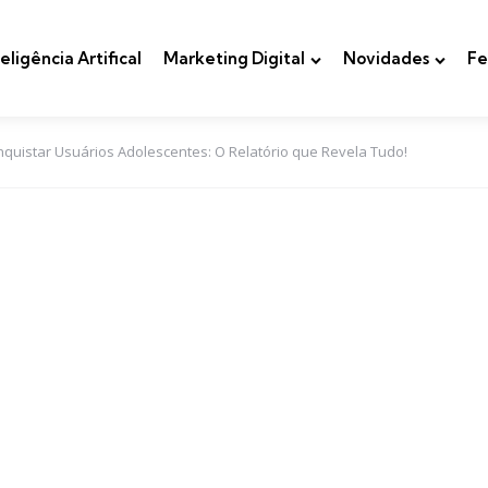
teligência Artifical
Marketing Digital
Novidades
Fe
uistar Usuários Adolescentes: O Relatório que Revela Tudo!