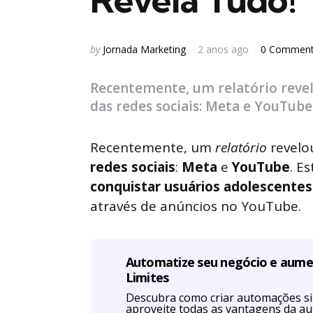
Posted
by
Jornada Marketing
2 anos ago
0 Commen
by
Recentemente, um relatório reve
das redes sociais: Meta e YouTube
Recentemente, um
relatório
revelo
redes sociais
:
Meta
e
YouTube
. E
conquistar usuários adolescentes
através de anúncios no YouTube.
Automatize seu negócio e aum
Limites
Descubra como criar automações s
aproveite todas as vantagens da a