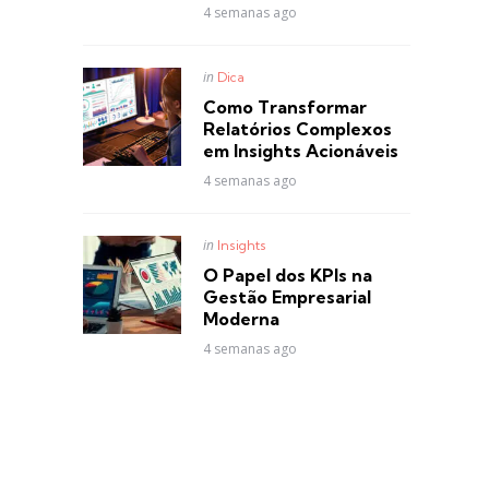
4 semanas ago
Posted
in
Dica
in
Como Transformar
Relatórios Complexos
em Insights Acionáveis
4 semanas ago
Posted
in
Insights
in
O Papel dos KPIs na
Gestão Empresarial
Moderna
4 semanas ago