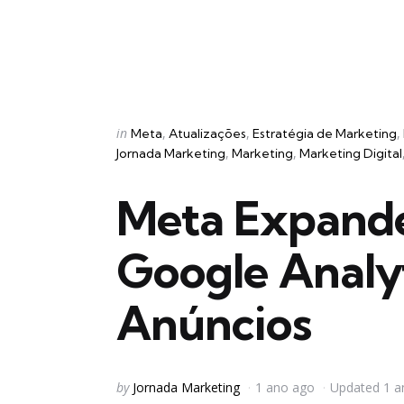
Categories
Posted
in
Meta
Atualizações
Estratégia de Marketing
in
Jornada Marketing
Marketing
Marketing Digital
Meta Expande
Google Analyt
Anúncios
Posted
by
Jornada Marketing
1 ano ago
Updated
1 a