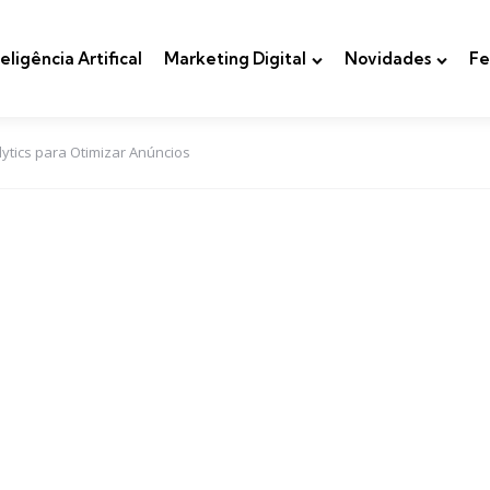
teligência Artifical
Marketing Digital
Novidades
Fe
tics para Otimizar Anúncios