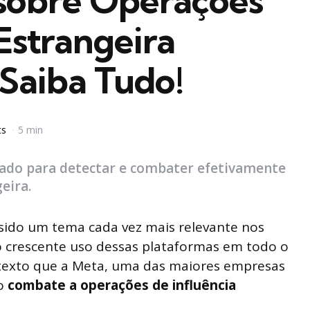
 sobre Operações
 Estrangeira
Saiba Tudo!
ts
5 min
ado para detectar e combater efetivamente
eira.
 sido um tema cada vez mais relevante nos
o crescente uso dessas plataformas em todo o
texto que a Meta, uma das maiores empresas
no
combate a operações de influência