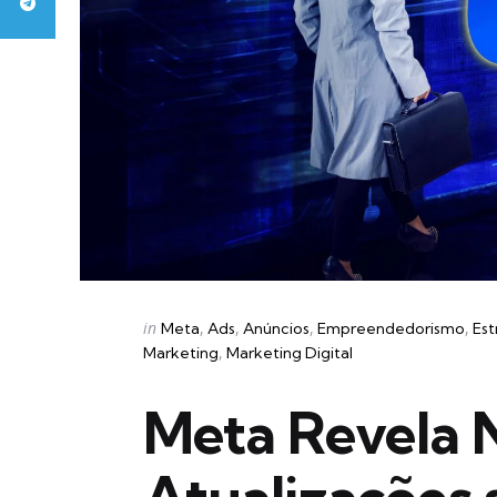
Categories
Posted
in
Meta
Ads
Anúncios
Empreendedorismo
Est
in
Marketing
Marketing Digital
Meta Revela 