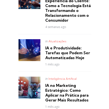
Experiência do Cliente:
Como a Tecnologia Está
Transformando o
Relacionamento com o
Consumidor
4 semanas ago
Posted
in
Atualizações
in
IA e Produtividade:
Tarefas que Podem Ser
Automatizadas Hoje
1 mês ago
Posted
in
Inteligência Artifical
in
IA no Marketing
Estratégico: Como
Aplicar na Prática para
Gerar Mais Resultados
1 mês ago