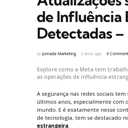
Atualizações
de Influência
Detectadas – 
Posted
by
Jornada Marketing
2 anos ago
0 Commen
by
Explore como a Meta tem trabalh
as operações de influência estrang
A segurança nas redes sociais tem
últimos anos, especialmente com 
mundo. E é exatamente nesse con
de tecnologia, tem se destacado 
estrangeira
.