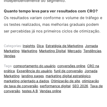
independentemente do segmento.
Quanto tempo leva para ver resultados com CRO?
Os resultados variam conforme o volume de tráfego e
os testes realizados, mas melhorias graduais podem
ser percebidas já nos primeiros ciclos de otimização.
Categorias:
Insights
,
Dica
,
Estratégia de Marketing
,
Jornada
Marketing
,
Marketing
,
Marketing Digital
,
Mercado
,
Tendências
,
Vendas
Tags:
comportamento do usuário
,
conversões online
,
CRO na
prática
,
Experiência do usuário
,
funil de conversão
,
Jornada
Marketing
,
landing pages
,
marketing digital estratégico
,
marketing orientado a dados
,
Otimização de site
,
otimização
de taxa de conversão
,
performance digital
,
SEO 2026
,
Taxa de
conversão
,
testes A B
,
Vendas online