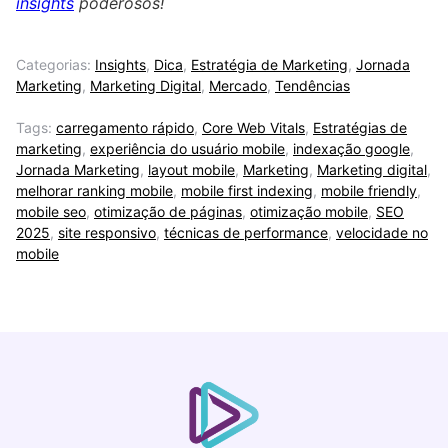
insights
poderosos!
Categorias:
Insights
,
Dica
,
Estratégia de Marketing
,
Jornada
Marketing
,
Marketing Digital
,
Mercado
,
Tendências
Tags:
carregamento rápido
,
Core Web Vitals
,
Estratégias de
marketing
,
experiência do usuário mobile
,
indexação google
,
Jornada Marketing
,
layout mobile
,
Marketing
,
Marketing digital
,
melhorar ranking mobile
,
mobile first indexing
,
mobile friendly
,
mobile seo
,
otimização de páginas
,
otimização mobile
,
SEO
2025
,
site responsivo
,
técnicas de performance
,
velocidade no
mobile