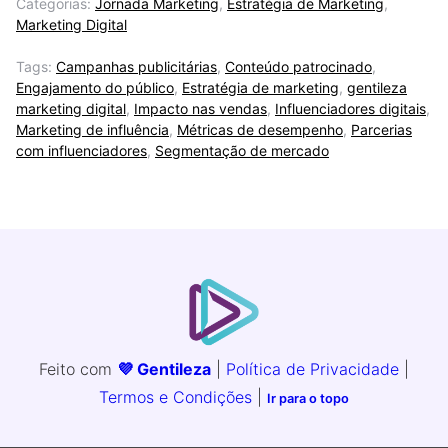
Categorias:
Jornada Marketing
,
Estratégia de Marketing
,
Marketing Digital
Tags:
Campanhas publicitárias
,
Conteúdo patrocinado
,
Engajamento do público
,
Estratégia de marketing
,
gentileza
marketing digital
,
Impacto nas vendas
,
Influenciadores digitais
,
Marketing de influência
,
Métricas de desempenho
,
Parcerias
com influenciadores
,
Segmentação de mercado
Feito com
💜 Gentileza
|
Política de Privacidade
|
Termos e Condições
|
Ir para o topo