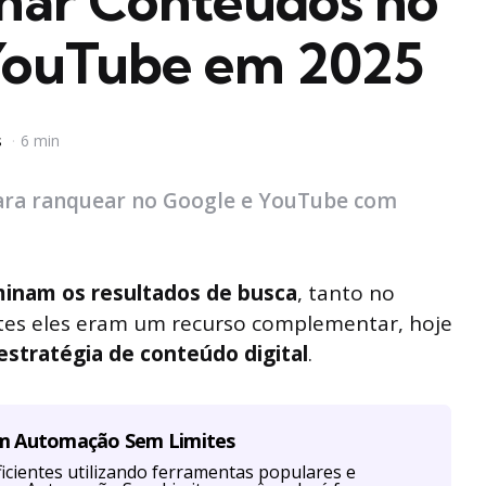
nar Conteúdos no
YouTube em 2025
s
6 min
ara ranquear no Google e YouTube com
inam os resultados de busca
, tanto no
es eles eram um recurso complementar, hoje
stratégia de conteúdo digital
.
om Automação Sem Limites
cientes utilizando ferramentas populares e