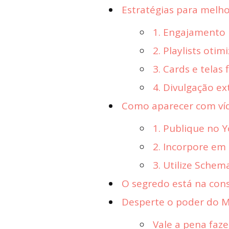
Estratégias para melh
1. Engajamento i
2. Playlists otim
3. Cards e telas f
4. Divulgação ex
Como aparecer com víd
1. Publique no 
2. Incorpore e
3. Utilize Sche
O segredo está na cons
Desperte o poder do Ma
Vale a pena faz