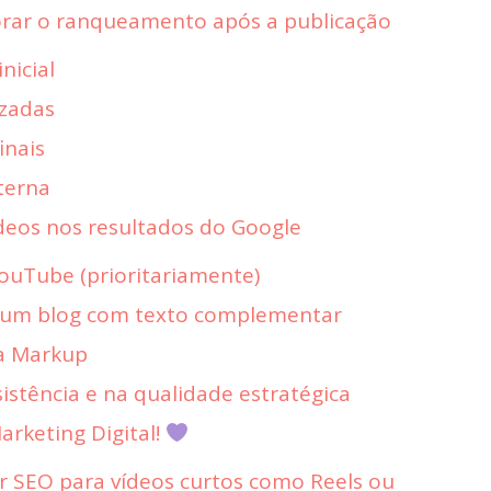
orar o ranqueamento após a publicação
nicial
izadas
inais
terna
eos nos resultados do Google
YouTube (prioritariamente)
m um blog com texto complementar
ma Markup
istência e na qualidade estratégica
rketing Digital!
er SEO para vídeos curtos como Reels ou