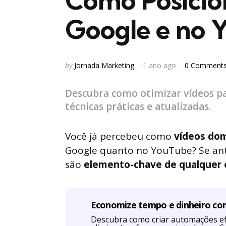
Como Posicio
Google e no 
Posted
by
Jornada Marketing
1 ano ago
0 Comment
by
Descubra como otimizar vídeos p
técnicas práticas e atualizadas.
Você já percebeu como
vídeos dom
Google quanto no YouTube? Se ant
são
elemento-chave de qualquer e
Economize tempo e dinheiro c
Descubra como criar automações efi