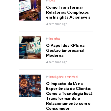
Posted
in
Dica
in
Como Transformar
Relatórios Complexos
em Insights Acionáveis
4 semanas ago
Posted
in
Insights
in
O Papel dos KPIs na
Gestão Empresarial
Moderna
4 semanas ago
Posted
in
Inteligência Artifical
in
O Impacto da IA na
Experiência do Cliente:
Como a Tecnologia Está
Transformando o
Relacionamento com o
Consumidor