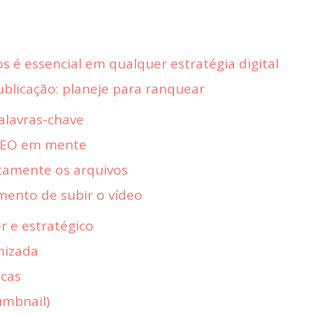
s é essencial em qualquer estratégia digital
blicação: planeje para ranquear
alavras-chave
 SEO em mente
tamente os arquivos
ento de subir o vídeo
r e estratégico
mizada
icas
umbnail)