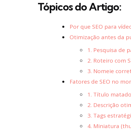
Tópicos do Artigo:
Por que SEO para vídeo
Otimização antes da pu
1. Pesquisa de p
2. Roteiro com
3. Nomeie corre
Fatores de SEO no mom
1. Título matado
2. Descrição oti
3. Tags estratég
4. Miniatura (th