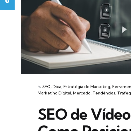
Categories
Posted
in
SEO
Dica
Estratégia de Marketing
Ferramen
in
Marketing Digital
Mercado
Tendências
Tráfe
SEO de Vídeos