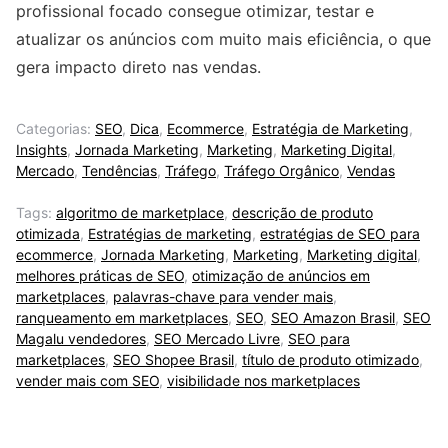
profissional focado consegue otimizar, testar e
atualizar os anúncios com muito mais eficiência, o que
gera impacto direto nas vendas.
Categorias:
SEO
,
Dica
,
Ecommerce
,
Estratégia de Marketing
,
Insights
,
Jornada Marketing
,
Marketing
,
Marketing Digital
,
Mercado
,
Tendências
,
Tráfego
,
Tráfego Orgânico
,
Vendas
Tags:
algoritmo de marketplace
,
descrição de produto
otimizada
,
Estratégias de marketing
,
estratégias de SEO para
ecommerce
,
Jornada Marketing
,
Marketing
,
Marketing digital
,
melhores práticas de SEO
,
otimização de anúncios em
marketplaces
,
palavras-chave para vender mais
,
ranqueamento em marketplaces
,
SEO
,
SEO Amazon Brasil
,
SEO
Magalu vendedores
,
SEO Mercado Livre
,
SEO para
marketplaces
,
SEO Shopee Brasil
,
título de produto otimizado
,
vender mais com SEO
,
visibilidade nos marketplaces