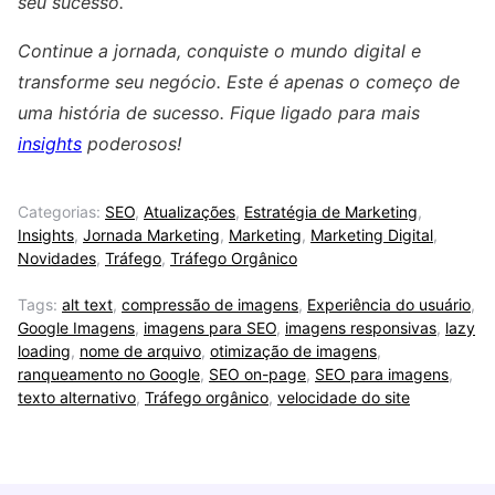
seu sucesso.
Continue a jornada, conquiste o mundo digital e
transforme seu negócio. Este é apenas o começo de
uma história de sucesso. Fique ligado para mais
insights
poderosos!
Categorias:
SEO
,
Atualizações
,
Estratégia de Marketing
,
Insights
,
Jornada Marketing
,
Marketing
,
Marketing Digital
,
Novidades
,
Tráfego
,
Tráfego Orgânico
Tags:
alt text
,
compressão de imagens
,
Experiência do usuário
,
Google Imagens
,
imagens para SEO
,
imagens responsivas
,
lazy
loading
,
nome de arquivo
,
otimização de imagens
,
ranqueamento no Google
,
SEO on-page
,
SEO para imagens
,
texto alternativo
,
Tráfego orgânico
,
velocidade do site