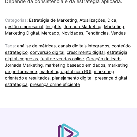
Depende da consistência e da estratégia aplicada.
Categorias:
Estratégia de Marketing
,
Atualizações
,
Dica
,
gestão empresarial
,
Insights
,
Jornada Marketing
,
Marketing
,
Marketing Digital
,
Mercado
,
Novidades
,
Tendências
,
Vendas
Tags:
análise de métricas
,
canais digitais integrados
,
conteúdo
estratégico
,
conversão digital
,
crescimento digital
,
estratégia
digital empresas
,
funil de vendas online
,
Geração de leads
,
Jornada Marketing
,
marketing baseado em dados
,
marketing
de performance
,
marketing digital com ROI
,
marketing
orientado a resultados
,
planejamento digital
,
presença digital
estratégica
,
presença online eficiente