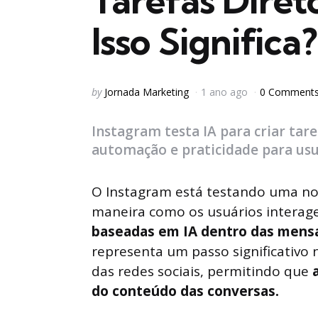
Tarefas Dire
Isso Significa?
Posted
by
Jornada Marketing
1 ano ago
0 Comment
by
Instagram testa IA para criar tar
automação e praticidade para usu
O Instagram está testando uma no
maneira como os usuários interag
baseadas em IA dentro das mensa
representa um passo significativo n
das redes sociais, permitindo que
do conteúdo das conversas.