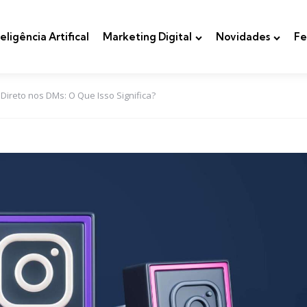
teligência Artifical
Marketing Digital
Novidades
Fe
 Direto nos DMs: O Que Isso Significa?