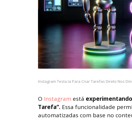
Instagram Testa Ia Para Criar Tarefas Direto Nos Dms
O
Instagram
está
experimentando
Tarefa”.
Essa funcionalidade permi
automatizadas com base no conte