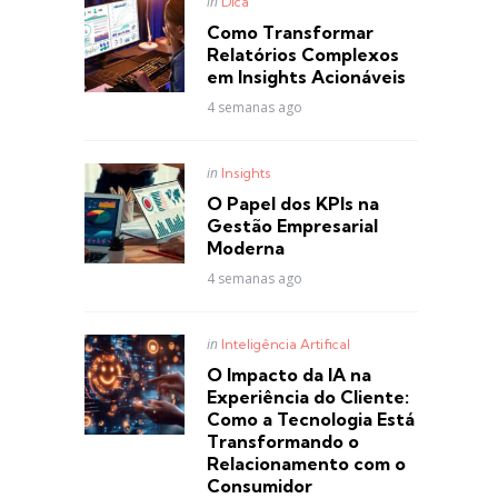
Posted
in
Dica
in
Como Transformar
Relatórios Complexos
em Insights Acionáveis
4 semanas ago
Posted
in
Insights
in
O Papel dos KPIs na
Gestão Empresarial
Moderna
4 semanas ago
Posted
in
Inteligência Artifical
in
O Impacto da IA na
Experiência do Cliente:
Como a Tecnologia Está
Transformando o
Relacionamento com o
Consumidor