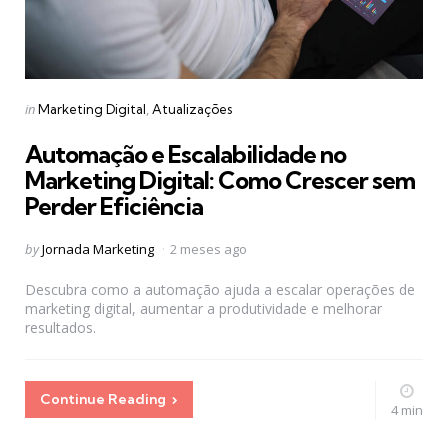
Categories
Posted
in
Marketing Digital
Atualizações
in
Automação e Escalabilidade no
Marketing Digital: Como Crescer sem
Perder Eficiência
Posted
by
Jornada Marketing
2 meses ago
by
Descubra como a automação ajuda a escalar operações de
marketing digital, aumentar a produtividade e melhorar
resultados.
Continue Reading
4 min