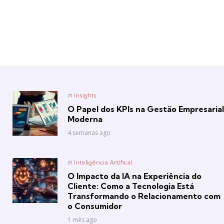
Posted
in
Insights
in
O Papel dos KPIs na Gestão Empresarial
Moderna
4 semanas ago
Posted
in
Inteligência Artifical
in
O Impacto da IA na Experiência do
Cliente: Como a Tecnologia Está
Transformando o Relacionamento com
o Consumidor
1 mês ago