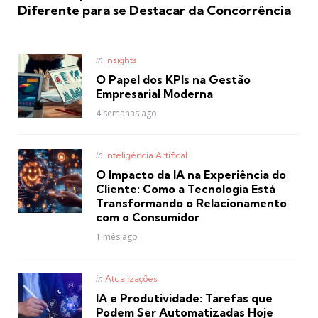
Diferente para se Destacar da Concorrência
Posted
in
Insights
in
O Papel dos KPIs na Gestão
Empresarial Moderna
4 semanas ago
Posted
in
Inteligência Artifical
in
O Impacto da IA na Experiência do
Cliente: Como a Tecnologia Está
Transformando o Relacionamento
com o Consumidor
1 mês ago
Posted
in
Atualizações
in
IA e Produtividade: Tarefas que
Podem Ser Automatizadas Hoje