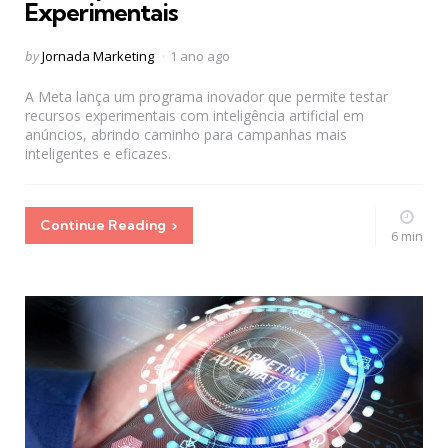
Experimentais
Posted
by
Jornada Marketing
1 ano ago
by
A Meta lança um programa inovador que permite testar
recursos experimentais com inteligência artificial em
anúncios, abrindo caminho para campanhas mais
inteligentes e eficazes.
Continue Reading
6 min