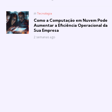
Posted
in
Tecnologia
in
Como a Computação em Nuvem Pode
Aumentar a Eficiência Operacional da
Sua Empresa
2 semanas ago