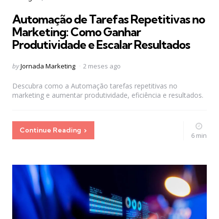
in
Automação de Tarefas Repetitivas no
Marketing: Como Ganhar
Produtividade e Escalar Resultados
Posted
by
Jornada Marketing
2 meses ago
by
Descubra como a Automação tarefas repetitivas no
marketing e aumentar produtividade, eficiência e resultados.
Continue Reading
6 min