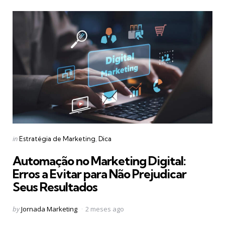
Categories
Posted
in
Estratégia de Marketing
Dica
in
Automação no Marketing Digital:
Erros a Evitar para Não Prejudicar
Seus Resultados
Posted
by
Jornada Marketing
2 meses ago
by