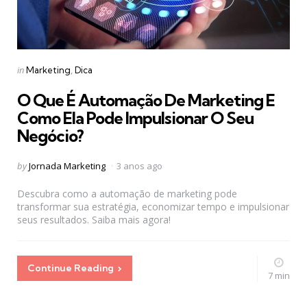
Categories
Posted
in
Marketing
Dica
in
O Que É Automação De Marketing E
Como Ela Pode Impulsionar O Seu
Negócio?
Posted
by
Jornada Marketing
3 anos ago
by
Descubra como a automação de marketing pode
transformar sua estratégia, economizar tempo e impulsionar
seus resultados. Saiba mais agora!
Continue Reading
7 min