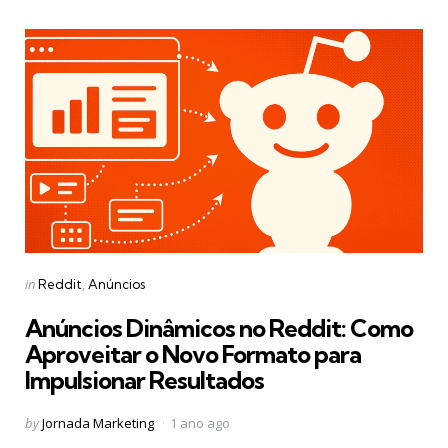
Categories
Posted
in
Reddit
Anúncios
in
Anúncios Dinâmicos no Reddit: Como
Aproveitar o Novo Formato para
Impulsionar Resultados
Posted
by
Jornada Marketing
1 ano ago
by