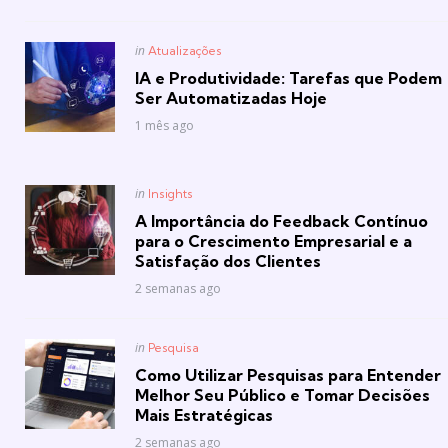
Posted
in
Atualizações
in
IA e Produtividade: Tarefas que Podem
Ser Automatizadas Hoje
1 mês ago
Posted
in
Insights
in
A Importância do Feedback Contínuo
para o Crescimento Empresarial e a
Satisfação dos Clientes
2 semanas ago
Posted
in
Pesquisa
in
Como Utilizar Pesquisas para Entender
Melhor Seu Público e Tomar Decisões
Mais Estratégicas
2 semanas ago