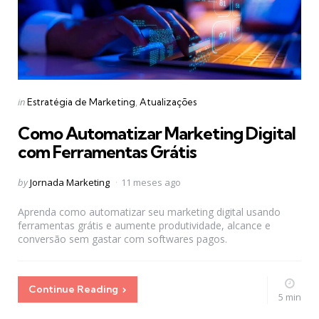
Categories
Posted
in
Estratégia de Marketing
Atualizações
in
Como Automatizar Marketing Digital
com Ferramentas Grátis
Posted
by
Jornada Marketing
11 meses ago
by
Aprenda como automatizar seu marketing digital usando
ferramentas grátis e aumente produtividade, alcance e
conversão sem gastar com softwares pagos.
Continue Reading
5 min