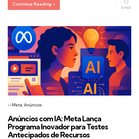
Continue Reading
6 min
Categories
Posted
in
Meta
Anúncios
in
Anúncios com IA: Meta Lança
Programa Inovador para Testes
Antecipados de Recursos