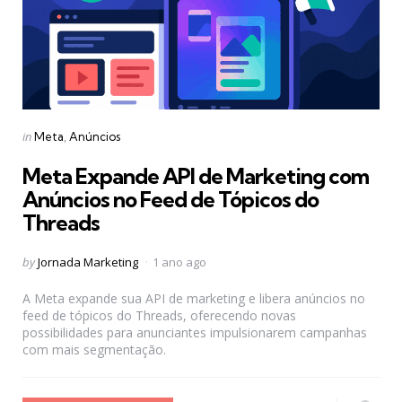
Categories
Posted
in
Meta
Anúncios
in
Meta Expande API de Marketing com
Anúncios no Feed de Tópicos do
Threads
Posted
by
Jornada Marketing
1 ano ago
by
A Meta expande sua API de marketing e libera anúncios no
feed de tópicos do Threads, oferecendo novas
possibilidades para anunciantes impulsionarem campanhas
com mais segmentação.