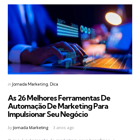
Categories
Posted
in
Jornada Marketing
Dica
in
As 26 Melhores Ferramentas De
Automação De Marketing Para
Impulsionar Seu Negócio
Posted
by
Jornada Marketing
3 anos ago
by