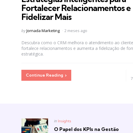
Fortalecer Relacionamentos e
Fidelizar Mais
Posted
by
Jornada Marketing
2 meses ago
by
Descubra como o CRM melhora o atendimento ao cliente
fortalece relacionamentos e aumenta a fidelização de fo
estratégica.
Continue Reading
7
Posted
in
Insights
in
O Papel dos KPIs na Gestão