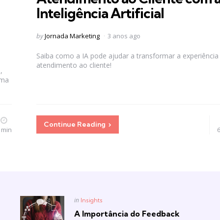
Inteligência Artificial
Posted
by
Jornada Marketing
3 anos ago
by
Saiba como a IA pode ajudar a transformar a experiência
atendimento ao cliente!
,
rma
Continue Reading
 min
Posted
in
Insights
in
A Importância do Feedback