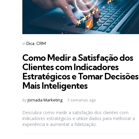
Categories
Posted
in
Dica
CRM
in
Como Medir a Satisfação dos
Clientes com Indicadores
Estratégicos e Tomar Decisões
Mais Inteligentes
Posted
by
Jornada Marketing
3 semanas ago
by
Descubra como medir a satisfação dos clientes com
indicadores estratégicos e utilize dados para melhorar a
experiência e aumentar a fidelização.