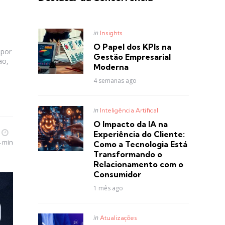
Posted
in
Insights
in
O Papel dos KPIs na
 por
Gestão Empresarial
ão,
Moderna
4 semanas ago
Posted
in
Inteligência Artifical
in
O Impacto da IA na
Experiência do Cliente:
4 min
Como a Tecnologia Está
Transformando o
Relacionamento com o
Consumidor
1 mês ago
Posted
in
Atualizações