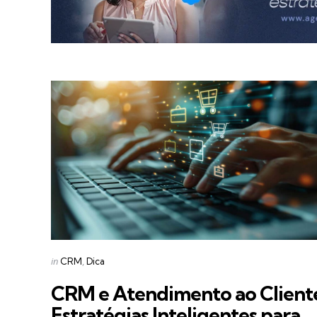
Categories
Posted
in
CRM
Dica
in
CRM e Atendimento ao Client
Estratégias Inteligentes para