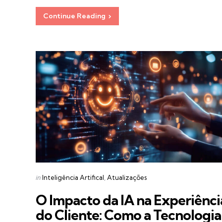
Continue Reading
Categories
Posted
in
Inteligência Artifical
Atualizações
in
O Impacto da IA na Experiênci
do Cliente: Como a Tecnologia