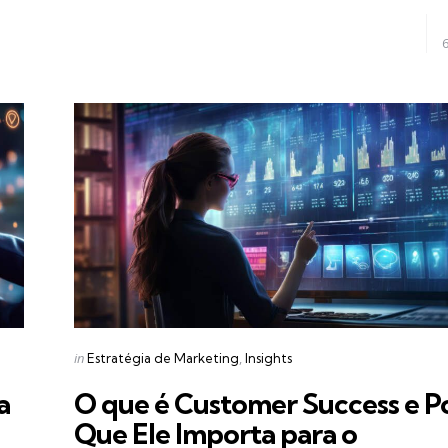
Categories
Posted
in
Estratégia de Marketing
Insights
in
a
O que é Customer Success e P
Que Ele Importa para o