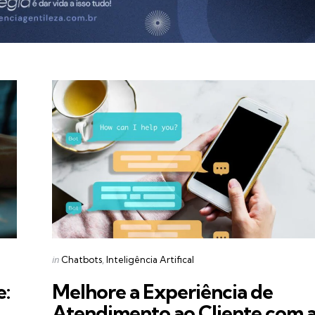
Categories
Posted
in
Chatbots
Inteligência Artifical
in
e:
Melhore a Experiência de
Atendimento ao Cliente com 