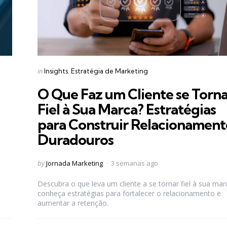
Categories
Posted
in
Insights
Estratégia de Marketing
in
O Que Faz um Cliente se Torn
Fiel à Sua Marca? Estratégias
para Construir Relacionament
Duradouros
Posted
by
Jornada Marketing
3 semanas ago
by
Descubra o que leva um cliente a se tornar fiel à sua mar
conheça estratégias para fortalecer o relacionamento e
aumentar a retenção.