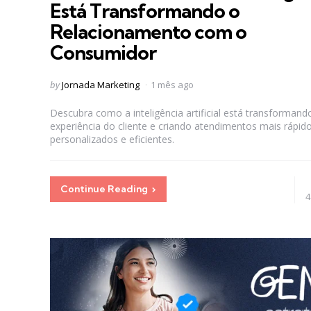
Está Transformando o
Relacionamento com o
Consumidor
Posted
by
Jornada Marketing
1 mês ago
by
Descubra como a inteligência artificial está transformand
experiência do cliente e criando atendimentos mais rápido
personalizados e eficientes.
Continue Reading
4