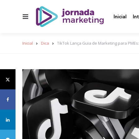
Menu
Inicial
In
Inicial
Dica
TikTok Lança Guia de Marketing para PMEs