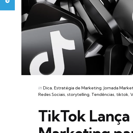
Categories
Posted
in
Dica
Estratégia de Marketing
Jornada Marke
in
Redes Sociais
storytelling
Tendências
tiktok
V
TikTok Lança