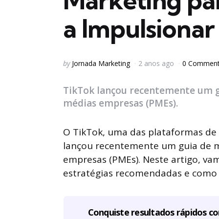
Marketing pa
a Impulsionar
Posted
by
Jornada Marketing
2 anos ago
0 Commen
by
TikTok lançou recentemente um g
médias empresas (PMEs).
O TikTok, uma das plataformas de 
lançou recentemente um guia de 
empresas (PMEs). Neste artigo, va
estratégias recomendadas e como 
Conquiste resultados rápidos c