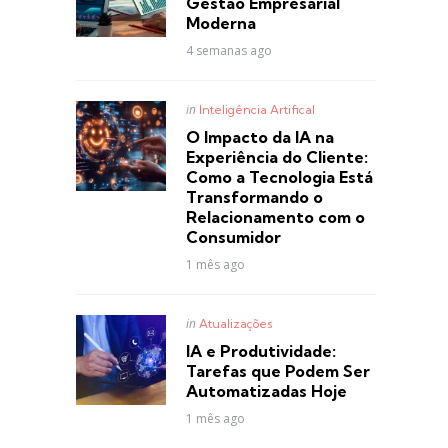
Gestão Empresarial
Moderna
4 semanas ago
Posted
in
Inteligência Artifical
in
O Impacto da IA na
Experiência do Cliente:
Como a Tecnologia Está
Transformando o
Relacionamento com o
Consumidor
1 mês ago
Posted
in
Atualizações
in
IA e Produtividade:
Tarefas que Podem Ser
Automatizadas Hoje
1 mês ago