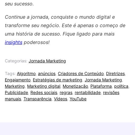
seu sucesso.
Continue a jornada, conquiste o mundo digital e
transforme seu negócio. Este é apenas o começo de
uma história de sucesso. Fique ligado para mais
insights
poderosos!
Categorias:
Jornada Marketing
Tags:
Algoritmo
,
anúncios
,
Criadores de Conteúdo
,
Diretrizes
,
Engajamento
,
Estratégias de marketing
,
Jornada Marketing
,
Marketing
,
Marketing digital
,
Monetização
,
Plataforma
,
política
,
Publicidade
,
Redes sociais
,
regras
,
rentabilidade
,
revisões
manuais
,
Transparência
,
Vídeos
,
YouTube