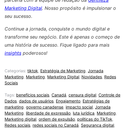
parceria com a equipe de redação da
Gentileza
Marketing Digital
. Nosso propósito é impulsionar o
seu sucesso.
Continue a jornada, conquiste o mundo digital e
transforme seu negócio. Este é apenas o começo de
uma história de sucesso. Fique ligado para mais
insights
poderosos!
Categorias:
tiktok
,
Estratégia de Marketing
,
Jornada
Marketing
,
Marketing
,
Marketing Digital
,
Novidades
,
Redes
Sociais
Tags:
benefícios sociais
,
Canadá
,
censura digital
,
Controle de
Dados
,
dados de usuários
,
Engajamento
,
Estratégias de
marketing
,
governo canadense
,
impacto social
,
Jornada
Marketing
,
liberdade de expressão
,
luta jurídica
,
Marketing
,
Marketing digital
,
ordem de expulsão
,
políticas do TikTok
,
Redes sociais
,
redes sociais no Canadá
,
Segurança digital
,