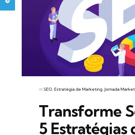
Categories
Posted
in
SEO
Estratégia de Marketing
Jornada Market
in
Transforme S
5 Estratégia