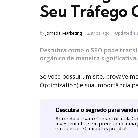
Seu Tráfego 
Posted
by
Jornada Marketing
2 anos ago
Updated
1 
by
Descubra como o SEO pode transf
orgânico de maneira significativa.
Se você possui um site, provavelme
Optimization) e sua importância pa
Descubra o segredo para vende
Aprenda a usar o Curso Fórmula Go
investimento, sem precisar de uma 
em apenas 20 minutos por dia!