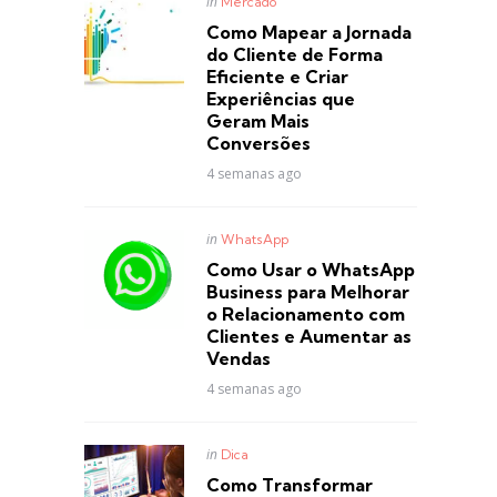
Posted
in
Mercado
in
Como Mapear a Jornada
do Cliente de Forma
Eficiente e Criar
Experiências que
Geram Mais
Conversões
4 semanas ago
Posted
in
WhatsApp
in
Como Usar o WhatsApp
Business para Melhorar
o Relacionamento com
Clientes e Aumentar as
Vendas
4 semanas ago
Posted
in
Dica
in
Como Transformar