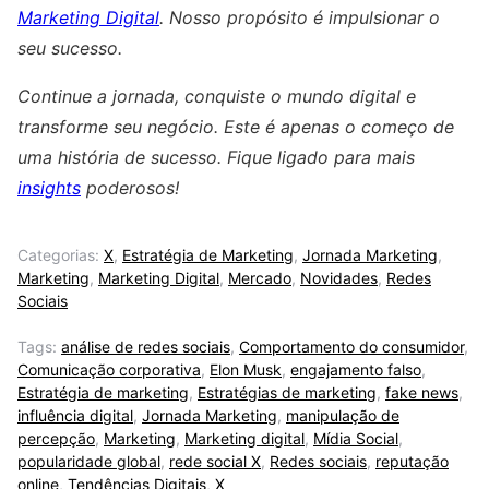
Marketing Digital
. Nosso propósito é impulsionar o
seu sucesso.
Continue a jornada, conquiste o mundo digital e
transforme seu negócio. Este é apenas o começo de
uma história de sucesso. Fique ligado para mais
insights
poderosos!
Categorias:
X
,
Estratégia de Marketing
,
Jornada Marketing
,
Marketing
,
Marketing Digital
,
Mercado
,
Novidades
,
Redes
Sociais
Tags:
análise de redes sociais
,
Comportamento do consumidor
,
Comunicação corporativa
,
Elon Musk
,
engajamento falso
,
Estratégia de marketing
,
Estratégias de marketing
,
fake news
,
influência digital
,
Jornada Marketing
,
manipulação de
percepção
,
Marketing
,
Marketing digital
,
Mídia Social
,
popularidade global
,
rede social X
,
Redes sociais
,
reputação
online
,
Tendências Digitais
,
X