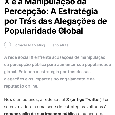
X e a Manipulação da
Percepção: A Estratégia
por Trás das Alegações de
Popularidade Global
Jornada Marketing
1 ano atrás
A rede social X enfrenta acusações de manipulação
da percepção pública para aumentar sua popularidade
global. Entenda a estratégia por trás dessas
alegações e os impactos no engajamento e na
reputação online.
Nos últimos anos, a rede social
X (antigo Twitter)
tem
se envolvido em uma série de estratégias voltadas à
recuperação de sua imagem pública
e aumento da