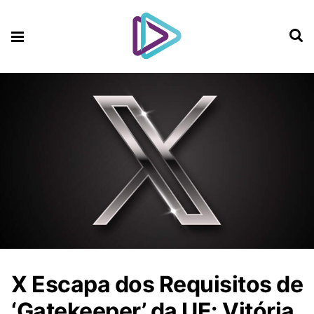
X Escapa dos Requisitos de
‘Gatekeeper’ da UE: Vitória